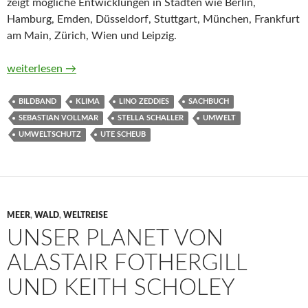
zeigt mögliche Entwicklungen in Städten wie Berlin,
Hamburg, Emden, Düsseldorf, Stuttgart, München, Frankfurt
am Main, Zürich, Wien und Leipzig.
Zukunftsbilder 2045. Eine Reise in die Welt von morgen von St
weiterlesen
→
BILDBAND
KLIMA
LINO ZEDDIES
SACHBUCH
SEBASTIAN VOLLMAR
STELLA SCHALLER
UMWELT
UMWELTSCHUTZ
UTE SCHEUB
MEER
,
WALD
,
WELTREISE
UNSER PLANET VON
ALASTAIR FOTHERGILL
UND KEITH SCHOLEY