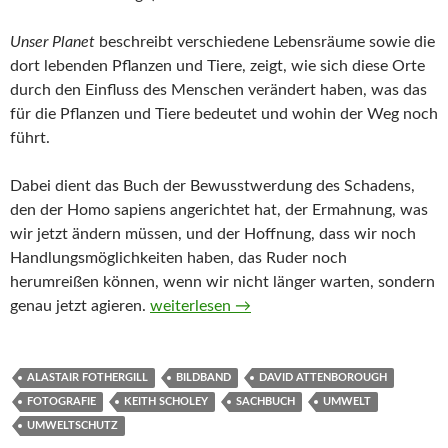
Unser Planet
beschreibt verschiedene Lebensräume sowie die
dort lebenden Pflanzen und Tiere, zeigt, wie sich diese Orte
durch den Einfluss des Menschen verändert haben, was das
für die Pflanzen und Tiere bedeutet und wohin der Weg noch
führt.
Dabei dient das Buch der Bewusstwerdung des Schadens,
den der Homo sapiens angerichtet hat, der Ermahnung, was
wir jetzt ändern müssen, und der Hoffnung, dass wir noch
Handlungsmöglichkeiten haben, das Ruder noch
herumreißen können, wenn wir nicht länger warten, sondern
Unser Planet von Alastair Fothergill und K
genau jetzt agieren.
weiterlesen
→
ALASTAIR FOTHERGILL
BILDBAND
DAVID ATTENBOROUGH
FOTOGRAFIE
KEITH SCHOLEY
SACHBUCH
UMWELT
UMWELTSCHUTZ