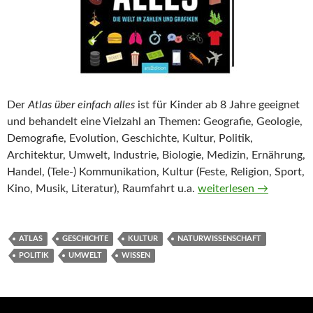
Der
Atlas über einfach alles
ist für Kinder ab 8 Jahre geeignet
und behandelt eine Vielzahl an Themen: Geografie, Geologie,
Demografie, Evolution, Geschichte, Kultur, Politik,
Architektur, Umwelt, Industrie, Biologie, Medizin, Ernährung,
Handel, (Tele-) Kommunikation, Kultur (Feste, Religion, Sport,
Atlas über einfach alles
Kino, Musik, Literatur), Raumfahrt u.a.
weiterlesen
→
ATLAS
GESCHICHTE
KULTUR
NATURWISSENSCHAFT
POLITIK
UMWELT
WISSEN