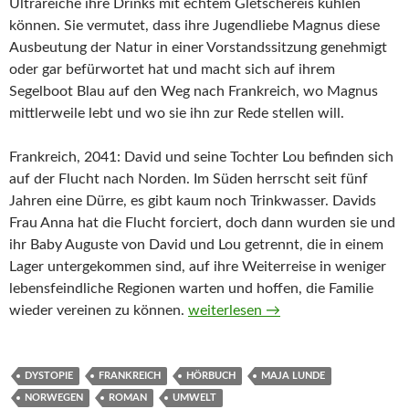
Ultrareiche ihre Drinks mit echtem Gletschereis kühlen
können. Sie vermutet, dass ihre Jugendliebe Magnus diese
Ausbeutung der Natur in einer Vorstandssitzung genehmigt
oder gar befürwortet hat und macht sich auf ihrem
Segelboot Blau auf den Weg nach Frankreich, wo Magnus
mittlerweile lebt und wo sie ihn zur Rede stellen will.
Frankreich, 2041: David und seine Tochter Lou befinden sich
auf der Flucht nach Norden. Im Süden herrscht seit fünf
Jahren eine Dürre, es gibt kaum noch Trinkwasser. Davids
Frau Anna hat die Flucht forciert, doch dann wurden sie und
ihr Baby Auguste von David und Lou getrennt, die in einem
Lager untergekommen sind, auf ihre Weiterreise in weniger
lebensfeindliche Regionen warten und hoffen, die Familie
Die Geschichte des Wassers von 
wieder vereinen zu können.
weiterlesen
→
DYSTOPIE
FRANKREICH
HÖRBUCH
MAJA LUNDE
NORWEGEN
ROMAN
UMWELT