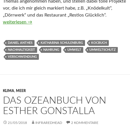
Themas angenommen haben, und stellen dabei tolle Projekte
vor, die ich mir gleich markiert habe, z.B. „Knödelkult“,
„Dörrwerk“ und das Restaurant „Restlos Glücklich“.
Weil wir Essen lieben von Daniel Anthes und Katharina Schul
weiterlesen
→
DANIEL ANTHES
KATHARINA SCHULENBURG
KOCBUCH
NACHHALTIGKEIT
NAHRUNG
UMWELT
UMWELTSCHUTZ
VERSCHWENDUNG
KLIMA
,
MEER
DAS OZEANBUCH VON
ESTHER GONSTALLA
21/05/2018
INFRAREDHEAD
2 KOMMENTARE