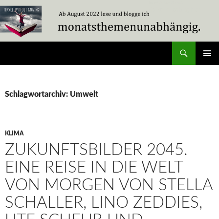
Zum
Inhalt
springen
Suchen
Travel Without Moving
PRIMÄR
MENÜ
Schlagwortarchiv: Umwelt
KLIMA
ZUKUNFTSBILDER 2045.
EINE REISE IN DIE WELT
VON MORGEN VON STELLA
SCHALLER, LINO ZEDDIES,