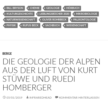
BILL BRYSON
CHEMIE
GEOLOGIE
HÖRBUCH
KULTURGESCHICHTE
LIEBLINGSBÜCHER 2020
MIKROBIOLOGIE
NATURWISSENSCHAFT
OLIVER ROHRBECK
PALÄONTOLOGIE
PHYSIK
RUFUS BECK
SACHBUCH
WISSENSCHAFT
BERGE
DIE GEOLOGIE DER ALPEN
AUS DER LUFT VON KURT
STÜWE UND RUEDI
HOMBERGER
05/01/2019
INFRAREDHEAD
KOMMENTAR HINTERLASSEN