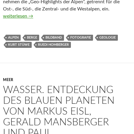
nehmen die „Geo-Highlights der Alpen“, getrennt für die
Ost-, die Süd-, die Zentral- und die Westalpen, ein.
Die Geologie der Alpen aus der Luft von Kurt Stüwe und Rue
weiterlesen
→
ALPEN
BERGE
BILDBAND
FOTOGRAFIE
GEOLOGIE
KURT STÜWE
RUEDI HOMBERGER
MEER
WASSER. ENTDECKUNG
DES BLAUEN PLANETEN
VON MARKUS EISL,
GERALD MANSBERGER
UND PAUL