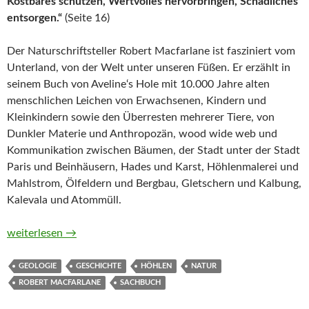
Kostbares schützen, Wertvolles hervorbringen, Schädliches
entsorgen.“
(Seite 16)
Der Naturschriftsteller Robert Macfarlane ist fasziniert vom
Unterland, von der Welt unter unseren Füßen. Er erzählt in
seinem Buch von Aveline‘s Hole mit 10.000 Jahre alten
menschlichen Leichen von Erwachsenen, Kindern und
Kleinkindern sowie den Überresten mehrerer Tiere, von
Dunkler Materie und Anthropozän, wood wide web und
Kommunikation zwischen Bäumen, der Stadt unter der Stadt
Paris und Beinhäusern, Hades und Karst, Höhlenmalerei und
Mahlstrom, Ölfeldern und Bergbau, Gletschern und Kalbung,
Kalevala und Atommüll.
Im Unterland. Eine Entdeckungsreise in die Welt unter der Er
weiterlesen
→
GEOLOGIE
GESCHICHTE
HÖHLEN
NATUR
ROBERT MACFARLANE
SACHBUCH