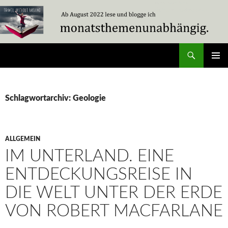
Zum
Inhalt
springen
Suchen
Travel Without Moving
PRIMÄR
MENÜ
Schlagwortarchiv: Geologie
ALLGEMEIN
IM UNTERLAND. EINE
ENTDECKUNGSREISE IN
DIE WELT UNTER DER ERDE
VON ROBERT MACFARLANE