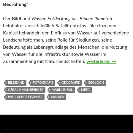
Bedrohung“
Der Bildband
Wasser. Entdeckung des Blauen Planeten
beinhaltet ausschließlich Satellitenfotos. Die einzelnen
Kapitel behandeln den Einfluss von Wasser auf verschiedene
Landschaftsformen, seine Rolle für Siedlungen, seine
Bedeutung als Lebensgrundlage des Menschen, die Nutzung
von Wasser für die Infrastruktur sowie Wasser im
Wasser. Entdeckung de
Zusammenhang mit Naturlandschaften.
weiterlesen
→
BILDBAND
FOTOGRAFIE
GEOGRAFIE
GEOLOGIE
GERALD MANSBERGER
MARKUS EISL
MEER
PAUL SCHREILECHNER
WASSER