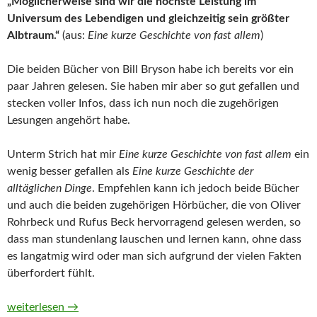
„Möglicherweise sind wir die höchste Leistung im
Universum des Lebendigen und gleichzeitig sein größter
Albtraum.“
(aus:
Eine kurze Geschichte von fast allem
)
Die beiden Bücher von Bill Bryson habe ich bereits vor ein
paar Jahren gelesen. Sie haben mir aber so gut gefallen und
stecken voller Infos, dass ich nun noch die zugehörigen
Lesungen angehört habe.
Unterm Strich hat mir
Eine kurze Geschichte von fast allem
ein
wenig besser gefallen als
Eine kurze Geschichte der
alltäglichen Dinge
. Empfehlen kann ich jedoch beide Bücher
und auch die beiden zugehörigen Hörbücher, die von Oliver
Rohrbeck und Rufus Beck hervorragend gelesen werden, so
dass man stundenlang lauschen und lernen kann, ohne dass
es langatmig wird oder man sich aufgrund der vielen Fakten
überfordert fühlt.
Die große Bill-Bryson-Box. Eine kurze Geschichte von fast alle
weiterlesen
→