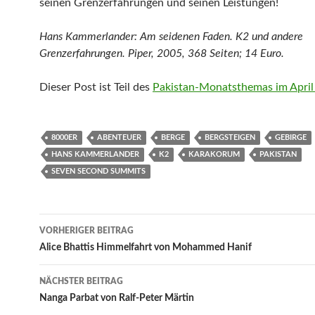
seinen Grenzerfahrungen und seinen Leistungen!
Hans Kammerlander: Am seidenen Faden. K2 und andere
Grenzerfahrungen. Piper, 2005, 368 Seiten; 14 Euro.
Dieser Post ist Teil des
Pakistan-Monatsthemas im April
8000ER
ABENTEUER
BERGE
BERGSTEIGEN
GEBIRGE
HANS KAMMERLANDER
K2
KARAKORUM
PAKISTAN
SEVEN SECOND SUMMITS
Beitragsnavigation
VORHERIGER BEITRAG
Alice Bhattis Himmelfahrt von Mohammed Hanif
NÄCHSTER BEITRAG
Nanga Parbat von Ralf-Peter Märtin