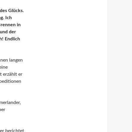
des Glücks.
g. Ich
Brennen in
 und der
h! Endlich
inen langen
eine
 erzählt er
peditionen
merlander,
ber
er berichtet