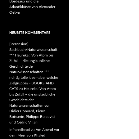
Bordeaux und die
Atlantikküste von Alexander
Oetker
NEUESTE KOMMENTARE
[Rezension]
Sachbuch/Naturwissenschaft
*** Heureka!: Von Atom bis
Zufall – die unglaubliche
Geschichte der
Naturwissenschaften ***
richtig tolle Idee - aber welche
Zielgruppe? - BOOKS AND
CATS
zu
Heureka! Von Atom
bis Zufall – die unglaubliche
Geschichte der
Naturwissenschaften von
Didier Convard, Pierre
Boisserie, Philippe Bercovici
und Cédric Villani
Infraredhead
zu
Am Abend vor
dem Meer von Khaled