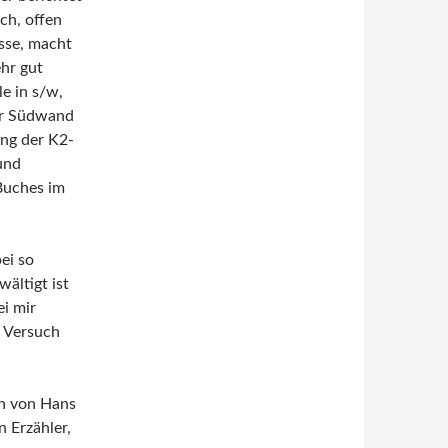
ch, offen
esse, macht
ehr gut
le in s/w,
der Südwand
ung der K2-
und
Buches im
ei so
wältigt ist
ei mir
. Versuch
ch von Hans
 Erzähler,