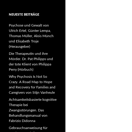
NEUESTE BEITRÄGE
Psychose und Gewalt von
Ulrich Ertel, Günter Lempa,
Thomas Müller, Alois Münch
und Elisabeth Troje
(Herausgeber)
Die Therapeutin und ihre
Mörder. Dr. Pat Philipps und
der tote Klient von Philippa
Perry (Hörbuch)
Why Psychosis Is Not So
Crazy. A Road Map to Hope
and Recovery for Families and
Caregivers von Stijn Vanheule
Achtsamkeitsbasierte kognitive
Therapie bei
Zwangsstörungen. Das
Behandlungsmanual von
Fabrizio Didonna
Gebrauchsanweisung für