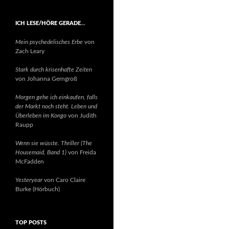
ICH LESE/HÖRE GERADE…
Mein psychedelisches Erbe
von
Zach Leary
Stark durch krisenhafte Zeiten
von Johanna Gerngroß
Morgen gehe ich einkaufen, falls
der Markt noch steht. Leben und
Überleben im Kongo
von Judith
Raupp
Wenn sie wüsste. Thriller (The
Housemaid, Band 1)
von Freida
McFadden
Yesteryear
von Caro Claire
Burke (Hörbuch)
TOP POSTS