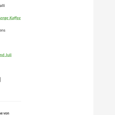
lli
Menge Kaffee
ens
d Juli
he von