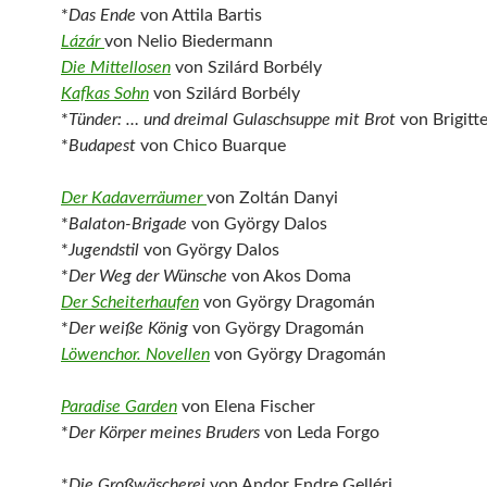
*
Das Ende
von Attila Bartis
Lázár
von Nelio Biedermann
Die Mittellosen
von Szilárd Borbély
Kafkas Sohn
von Szilárd Borbély
*
Tünder: … und dreimal Gulaschsuppe mit Brot
von Brigitt
*
Budapest
von Chico Buarque
Der Kadaverräumer
von Zoltán Danyi
*
Balaton-Brigade
von György Dalos
*
Jugendstil
von György Dalos
*
Der Weg der Wünsche
von Akos Doma
Der Scheiterhaufen
von György Dragomán
*
Der weiße König
von György Dragomán
Löwenchor. Novellen
von György Dragomán
Paradise Garden
von Elena Fischer
*
Der Körper meines Bruders
von Leda Forgo
*
Die Großwäscherei
von Andor Endre Gelléri