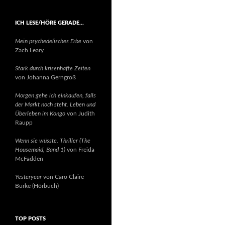
ICH LESE/HÖRE GERADE…
Mein psychedelisches Erbe
von
Zach Leary
Stark durch krisenhafte Zeiten
von Johanna Gerngroß
Morgen gehe ich einkaufen, falls
der Markt noch steht. Leben und
Überleben im Kongo
von Judith
Raupp
Wenn sie wüsste. Thriller (The
Housemaid, Band 1)
von Freida
McFadden
Yesteryear
von Caro Claire
Burke (Hörbuch)
TOP POSTS