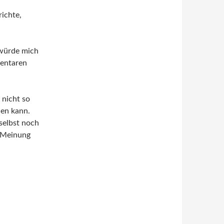
richte,
h würde mich
entaren
 nicht so
len kann.
 selbst noch
e Meinung