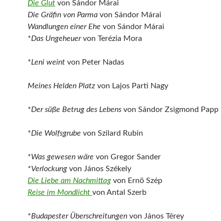
Die Glut
von Sándor Márai
Die Gräfin von Parma
von Sándor Márai
Wandlungen einer Ehe
von Sándor Márai
*
Das Ungeheuer
von Terézia Mora
*
Leni weint
von Peter Nadas
Meines Helden Platz
von Lajos Parti Nagy
*
Der süße Betrug des Lebens
von Sándor Zsigmond Papp
*
Die Wolfsgrube
von Szilard Rubin
*
Was gewesen wäre
von Gregor Sander
*
Verlockung
von János Székely
Die Liebe am Nachmittag
von Ernö Szép
Reise im Mondlicht
von Antal Szerb
*
Budapester Überschreitungen
von János Térey