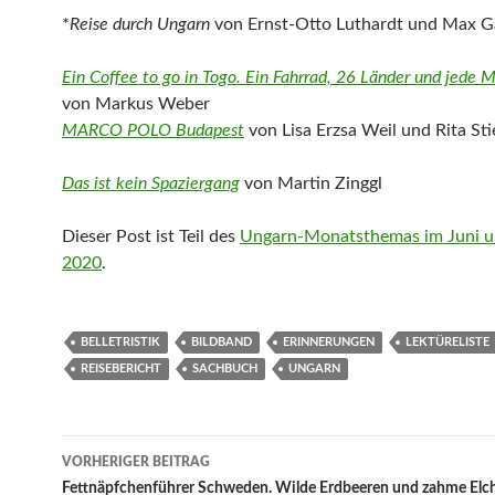
*
Reise durch Ungarn
von Ernst-Otto Luthardt und Max Ga
Ein Coffee to go in Togo. Ein Fahrrad, 26 Länder und jede 
von Markus Weber
MARCO POLO Budapest
von Lisa Erzsa Weil und Rita Sti
Das ist kein Spaziergang
von Martin Zinggl
Dieser Post ist Teil des
Ungarn-Monatsthemas im Juni un
2020
.
BELLETRISTIK
BILDBAND
ERINNERUNGEN
LEKTÜRELISTE
REISEBERICHT
SACHBUCH
UNGARN
Beitragsnavigation
VORHERIGER BEITRAG
Fettnäpfchenführer Schweden. Wilde Erdbeeren und zahme Elc