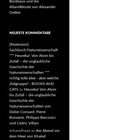
Bordeaux und die
Atlantikküste von Alexander
Oetker
NEUESTE KOMMENTARE
[Rezension]
Sachbuch/Naturwissenschaft
*** Heureka!: Von Atom bis
Zufall – die unglaubliche
Geschichte der
Naturwissenschaften ***
richtig tolle Idee - aber welche
Zielgruppe? - BOOKS AND
CATS
zu
Heureka! Von Atom
bis Zufall – die unglaubliche
Geschichte der
Naturwissenschaften von
Didier Convard, Pierre
Boisserie, Philippe Bercovici
und Cédric Villani
Infraredhead
zu
Am Abend vor
dem Meer von Khaled