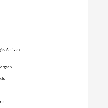
ajos Ami
von
Forgách
eis
Iro