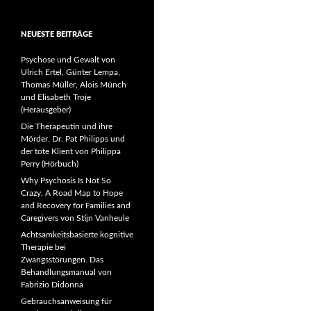
NEUESTE BEITRÄGE
Psychose und Gewalt von
Ulrich Ertel, Günter Lempa,
Thomas Müller, Alois Münch
und Elisabeth Troje
(Herausgeber)
Die Therapeutin und ihre
Mörder. Dr. Pat Philipps und
der tote Klient von Philippa
Perry (Hörbuch)
Why Psychosis Is Not So
Crazy. A Road Map to Hope
and Recovery for Families and
Caregivers von Stijn Vanheule
Achtsamkeitsbasierte kognitive
Therapie bei
Zwangsstörungen. Das
Behandlungsmanual von
Fabrizio Didonna
Gebrauchsanweisung für