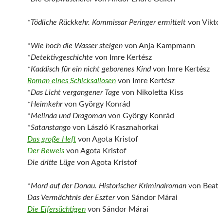
*
Tödliche Rückkehr. Kommissar Peringer ermittelt
von Vikto
*
Wie hoch die Wasser steigen
von Anja Kampmann
*
Detektivgeschichte
von Imre Kertész
*
Kaddisch für ein nicht geborenes Kind
von Imre Kertész
Roman eines Schicksallosen
von Imre Kertész
*
Das Licht vergangener Tage
von Nikoletta Kiss
*
Heimkehr
von György Konrád
*
Melinda und Dragoman
von György Konrád
*
Satanstango
von László Krasznahorkai
Das große Heft
von Agota Kristof
Der Beweis
von Agota Kristof
Die dritte Lüge
von Agota Kristof
*
Mord auf der Donau. Historischer Kriminalroman
von Beat
Das Vermächtnis der Eszter
von Sándor Márai
Die Eifersüchtigen
von Sándor Márai