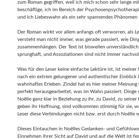
zum Roman gegriffen, weil ich mich schon sehr lange m
beschäftige, ich im Bereich der Psychosenpsychotherapi
und ich Liebeswahn als ein sehr spannendes Phänomen
Der Roman wirkt vor allem anfangs oft verworren, als L
versteht man nicht immer, was gerade passiert, wie Din
zusammenhängen. Der Text ist bisweilen unverständlich
sprunghaft, und Assoziationen sind nicht immer nachvol
Was für den Leser keine einfache Lektüre ist, ist meine
nach ein extrem gelungener und authentischer Einblick 
wahnhaftes Erleben. Zindel hat es hier meiner Meinung
perfekt herausgearbeitet, was im Wahn passiert: Dinge 
Noëlle ganz klar in Beziehung zu ihr, zu David, zu seiner 
geben ihr Hoffnung, sind vollkommen stimmig für sie, 
Leser diese Verbindungen nicht bzw. erst durch Noëlle
Dieses Eintauchen in Noëlles Gedanken- und Gefühlswel
Einnehmen ihrer Sicht auf David und auf die Welt ist fes