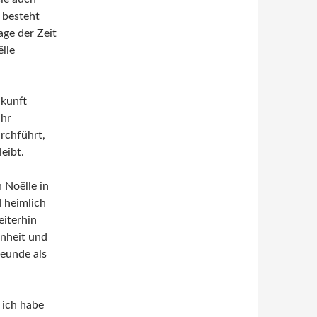
r besteht
age der Zeit
ëlle
ukunft
ihr
rchführt,
eibt.
 Noëlle in
d heimlich
eiterhin
enheit und
reunde als
 ich habe