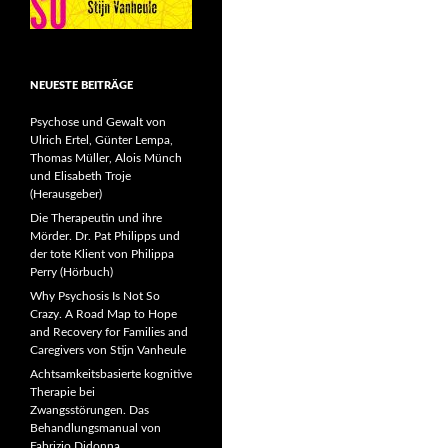
NEUESTE BEITRÄGE
Psychose und Gewalt von
Ulrich Ertel, Günter Lempa,
Thomas Müller, Alois Münch
und Elisabeth Troje
(Herausgeber)
Die Therapeutin und ihre
Mörder. Dr. Pat Philipps und
der tote Klient von Philippa
Perry (Hörbuch)
Why Psychosis Is Not So
Crazy. A Road Map to Hope
and Recovery for Families and
Caregivers von Stijn Vanheule
Achtsamkeitsbasierte kognitive
Therapie bei
Zwangsstörungen. Das
Behandlungsmanual von
Fabrizio Didonna