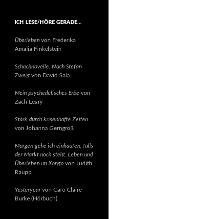
ICH LESE/HÖRE GERADE…
Überleben
von Frederika
Amalia Finkelstein
Schachnovelle. Nach Stefan
Zweig
von David Sala
Mein psychedelisches Erbe
von
Zach Leary
Stark durch krisenhafte Zeiten
von Johanna Gerngroß
Morgen gehe ich einkaufen, falls
der Markt noch steht. Leben und
Überleben im Kongo
von Judith
Raupp
Yesteryear
von Caro Claire
Burke (Hörbuch)