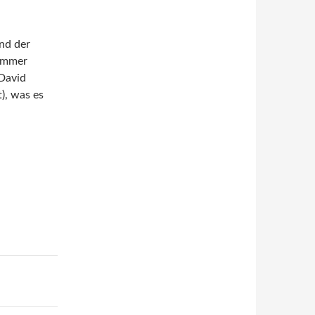
nd der
 immer
 David
), was es