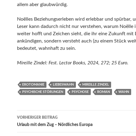
allem aber glaubwürdig.
Noëlles Beziehungserleben wird erlebbar und spürbar, u
Leser kann dadurch nicht nur verstehen, warum Noëlle
weiter hofft und Zeichen sieht, die ihr eine Zukunft mit
ankündigen, sondern versteht auch (zu einem Stück weit
bedeutet, wahnhaft zu sein.
Mireille Zindel: Fest. Lector Books, 2024, 272; 25 Euro.
EROTOMANIE
LIEBESWAHN
MIREILLE ZINDEL
PSYCHISCHE STÖRUNGEN
PSYCHOSE
ROMAN
WAHN
Beitragsnavigation
VORHERIGER BEITRAG
Urlaub mit dem Zug – Nördliches Europa