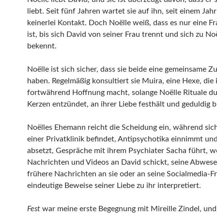
liebt. Seit fünf Jahren wartet sie auf ihn, seit einem Jah
keinerlei Kontakt. Doch Noëlle weiß, dass es nur eine Fr
ist, bis sich David von seiner Frau trennt und sich zu No
bekennt.
Noëlle ist sich sicher, dass sie beide eine gemeinsame Z
haben. Regelmäßig konsultiert sie Muira, eine Hexe, die 
fortwährend Hoffnung macht, solange Noëlle Rituale du
Kerzen entzündet, an ihrer Liebe festhält und geduldig bl
Noëlles Ehemann reicht die Scheidung ein, während sich
einer Privatklinik befindet, Antipsychotika einnimmt un
absetzt, Gespräche mit ihrem Psychiater Sacha führt, w
Nachrichten und Videos an David schickt, seine Abwes
frühere Nachrichten an sie oder an seine Socialmedia-F
eindeutige Beweise seiner Liebe zu ihr interpretiert.
Fest
war meine erste Begegnung mit Mireille Zindel, und