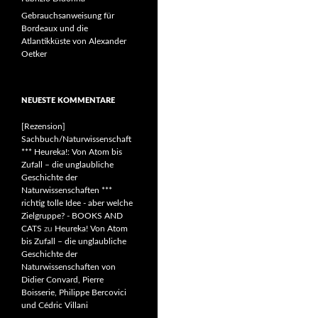
Gebrauchsanweisung für
Bordeaux und die
Atlantikküste von Alexander
Oetker
NEUESTE KOMMENTARE
[Rezension]
Sachbuch/Naturwissenschaft
*** Heureka!: Von Atom bis
Zufall – die unglaubliche
Geschichte der
Naturwissenschaften ***
richtig tolle Idee - aber welche
Zielgruppe? - BOOKS AND
CATS
zu
Heureka! Von Atom
bis Zufall – die unglaubliche
Geschichte der
Naturwissenschaften von
Didier Convard, Pierre
Boisserie, Philippe Bercovici
und Cédric Villani