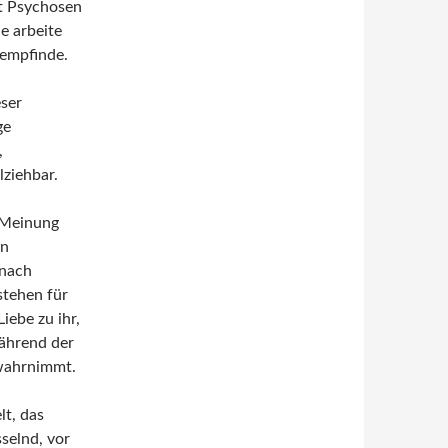
it Psychosen
e arbeite
 empfinde.
eser
ge
,
lziehbar.
r Meinung
in
 nach
stehen für
Liebe zu ihr,
während der
 wahrnimmt.
t, das
selnd, vor