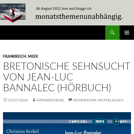
Zum
Inhalt
springen
Suchen
Travel Without Moving
PRIMÄR
MENÜ
FRANKREICH
,
MEER
BRETONISCHE SEHNSUCHT
VON JEAN-LUC
BANNALEC (HÖRBUCH)
23/07/2024
INFRAREDHEAD
KOMMENTAR HINTERLASSEN