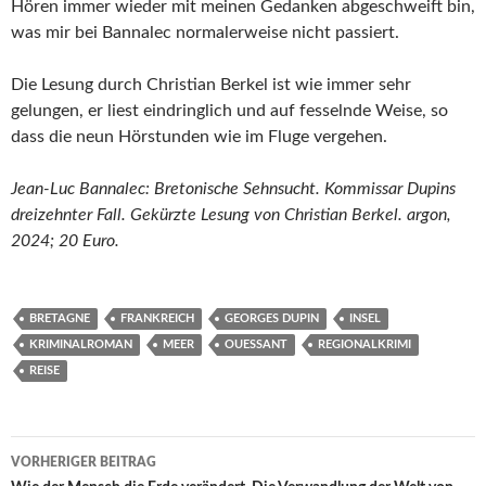
Hören immer wieder mit meinen Gedanken abgeschweift bin,
was mir bei Bannalec normalerweise nicht passiert.
Die Lesung durch Christian Berkel ist wie immer sehr
gelungen, er liest eindringlich und auf fesselnde Weise, so
dass die neun Hörstunden wie im Fluge vergehen.
Jean-Luc Bannalec: Bretonische Sehnsucht. Kommissar Dupins
dreizehnter Fall. Gekürzte Lesung von Christian Berkel. argon,
2024; 20 Euro.
BRETAGNE
FRANKREICH
GEORGES DUPIN
INSEL
KRIMINALROMAN
MEER
OUESSANT
REGIONALKRIMI
REISE
Beitragsnavigation
VORHERIGER BEITRAG