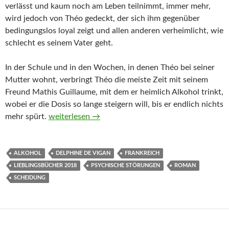
verlässt und kaum noch am Leben teilnimmt, immer mehr,
wird jedoch von Théo gedeckt, der sich ihm gegenüber
bedingungslos loyal zeigt und allen anderen verheimlicht, wie
schlecht es seinem Vater geht.
In der Schule und in den Wochen, in denen Théo bei seiner
Mutter wohnt, verbringt Théo die meiste Zeit mit seinem
Freund Mathis Guillaume, mit dem er heimlich Alkohol trinkt,
wobei er die Dosis so lange steigern will, bis er endlich nichts
Loyalitäten von Delphine de Vigan
mehr spürt.
weiterlesen
→
ALKOHOL
DELPHINE DE VIGAN
FRANKREICH
LIEBLINGSBÜCHER 2018
PSYCHISCHE STÖRUNGEN
ROMAN
SCHEIDUNG