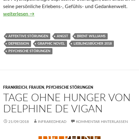
seine persönliche Erlebens-, Gefühls- und Gedankenwelt.
Out of the Woods. A Journey Through Depression and Anxiety
weiterlesen
→
AFFEKTIVE STÖRUNGEN
ANGST
BRENT WILLIAMS
DEPRESSION
GRAPHIC NOVEL
LIEBLINGSBÜCHER 2018
PSYCHISCHE STÖRUNGEN
FRANKREICH
,
FRAUEN
,
PSYCHISCHE STÖRUNGEN
TAGE OHNE HUNGER VON
DELPHINE DE VIGAN
21/09/2018
INFRAREDHEAD
KOMMENTAR HINTERLASSEN