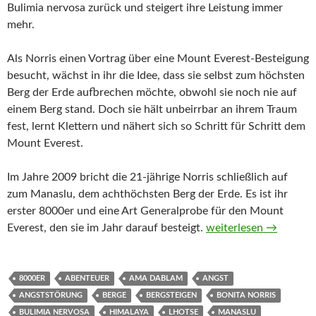
Bulimia nervosa zurück und steigert ihre Leistung immer
mehr.
Als Norris einen Vortrag über eine Mount Everest-Besteigung
besucht, wächst in ihr die Idee, dass sie selbst zum höchsten
Berg der Erde aufbrechen möchte, obwohl sie noch nie auf
einem Berg stand. Doch sie hält unbeirrbar an ihrem Traum
fest, lernt Klettern und nähert sich so Schritt für Schritt dem
Mount Everest.
Im Jahre 2009 bricht die 21-jährige Norris schließlich auf
zum Manaslu, dem achthöchsten Berg der Erde. Es ist ihr
erster 8000er und eine Art Generalprobe für den Mount
Miss Everest von Boni
Everest, den sie im Jahr darauf besteigt.
weiterlesen
→
8000ER
ABENTEUER
AMA DABLAM
ANGST
ANGSTSTÖRUNG
BERGE
BERGSTEIGEN
BONITA NORRIS
BULIMIA NERVOSA
HIMALAYA
LHOTSE
MANASLU