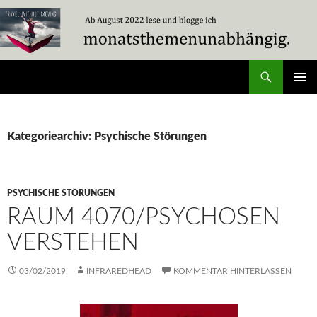
Zum
Inhalt
springen
Suchen
Travel Without Moving
PRIMÄR
MENÜ
Kategoriearchiv: Psychische Störungen
PSYCHISCHE STÖRUNGEN
RAUM 4070/PSYCHOSEN
VERSTEHEN
03/02/2019
INFRAREDHEAD
KOMMENTAR HINTERLASSEN