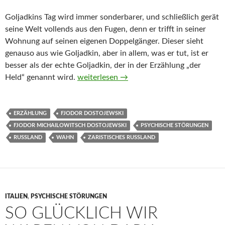
Goljadkins Tag wird immer sonderbarer, und schließlich gerät
seine Welt vollends aus den Fugen, denn er trifft in seiner
Wohnung auf seinen eigenen Doppelgänger. Dieser sieht
genauso aus wie Goljadkin, aber in allem, was er tut, ist er
besser als der echte Goljadkin, der in der Erzählung „der
Der Doppelgänger von Fjodor Michailowi
Held“ genannt wird.
weiterlesen
→
ERZÄHLUNG
FJODOR DOSTOJEWSKI
FJODOR MICHAILOWITSCH DOSTOJEWSKI
PSYCHISCHE STÖRUNGEN
RUSSLAND
WAHN
ZARISTISCHES RUSSLAND
ITALIEN
,
PSYCHISCHE STÖRUNGEN
SO GLÜCKLICH WIR