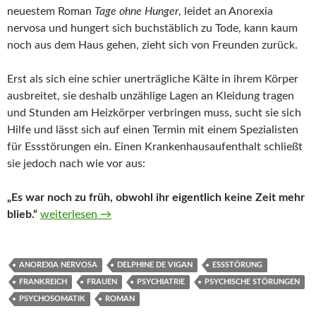
neuestem Roman
Tage ohne Hunger
, leidet an Anorexia
nervosa und hungert sich buchstäblich zu Tode, kann kaum
noch aus dem Haus gehen, zieht sich von Freunden zurück.
Erst als sich eine schier unerträgliche Kälte in ihrem Körper
ausbreitet, sie deshalb unzählige Lagen an Kleidung tragen
und Stunden am Heizkörper verbringen muss, sucht sie sich
Hilfe und lässt sich auf einen Termin mit einem Spezialisten
für Essstörungen ein. Einen Krankenhausaufenthalt schließt
sie jedoch nach wie vor aus:
„Es war noch zu früh, obwohl ihr eigentlich keine Zeit mehr
Tage ohne Hunger von Delphine de Vigan
blieb.“
weiterlesen
→
ANOREXIA NERVOSA
DELPHINE DE VIGAN
ESSSTÖRUNG
FRANKREICH
FRAUEN
PSYCHIATRIE
PSYCHISCHE STÖRUNGEN
PSYCHOSOMATIK
ROMAN