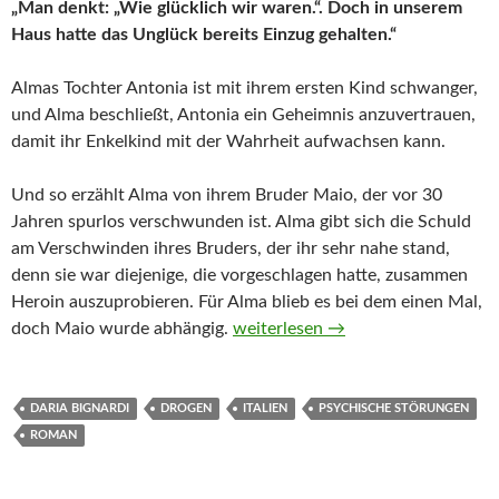
„Man denkt: „Wie glücklich wir waren.“. Doch in unserem
Haus hatte das Unglück bereits Einzug gehalten.“
Almas Tochter Antonia ist mit ihrem ersten Kind schwanger,
und Alma beschließt, Antonia ein Geheimnis anzuvertrauen,
damit ihr Enkelkind mit der Wahrheit aufwachsen kann.
Und so erzählt Alma von ihrem Bruder Maio, der vor 30
Jahren spurlos verschwunden ist. Alma gibt sich die Schuld
am Verschwinden ihres Bruders, der ihr sehr nahe stand,
denn sie war diejenige, die vorgeschlagen hatte, zusammen
Heroin auszuprobieren. Für Alma blieb es bei dem einen Mal,
So glücklich wir waren von Daria 
doch Maio wurde abhängig.
weiterlesen
→
DARIA BIGNARDI
DROGEN
ITALIEN
PSYCHISCHE STÖRUNGEN
ROMAN