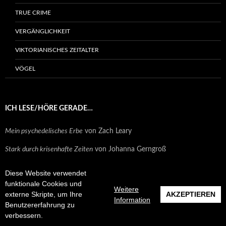
TRUE CRIME
VERGÄNGLICHKEIT
VIKTORIANISCHES ZEITALTER
VÖGEL
ICH LESE/HÖRE GERADE…
Mein psychedelisches Erbe
von Zach Leary
Stark durch krisenhafte Zeiten
von Johanna Gerngroß
Morgen gehe ich einkaufen, falls der Markt noch steht. Leben und
Diese Website verwendet
Überleben im Kongo
von Judith Raupp
funktionale Cookies und
Weitere
externe Skripte, um Ihre
AKZEPTIEREN
Wenn sie wüsste. Thriller (The Housemaid, Band 1)
von Freida McFadden
Information
Benutzererfahrung zu
Yesteryear
von Caro Claire Burke (Hörbuch)
verbessern.