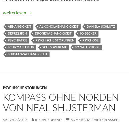
Experten für Eigensinn von Jo Becker und Daniela Schlutz
weiterlesen
→
ABHÄNGIGKEIT
ALKOHOLABHÄNGIGKEIT
DANIELA SCHLUTZ
DEPRESSION
DROGENABHÄNGIGKEIT
JO BECKER
PSYCHIATRIE
PSYCHISCHE STÖRUNGEN
PSYCHOSE
SCHIZOAFFEKTIV
SCHIZOPHRENIE
SOZIALE PHOBIE
SUBSTANZABHÄNGIGKEIT
PSYCHISCHE STÖRUNGEN
KOMPASS OHNE NORDEN
VON NEAL SHUSTERMAN
17/02/2019
INFRAREDHEAD
KOMMENTAR HINTERLASSEN