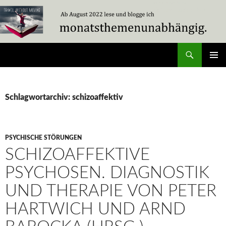
Zum
Inhalt
springen
Suchen
Travel Without Moving
PRIMÄR
MENÜ
Schlagwortarchiv: schizoaffektiv
PSYCHISCHE STÖRUNGEN
SCHIZOAFFEKTIVE
PSYCHOSEN. DIAGNOSTIK
UND THERAPIE VON PETER
HARTWICH UND ARND