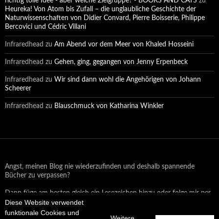
richtig tolle Idee - aber welche Zielgruppe? - BOOKS AND CATS
zu
Heureka! Von Atom bis Zufall – die unglaubliche Geschichte der
Naturwissenschaften von Didier Convard, Pierre Boisserie, Philippe
Bercovici und Cédric Villani
Infraredhead
zu
Am Abend vor dem Meer von Khaled Hosseini
Infraredhead
zu
Gehen, ging, gegangen von Jenny Erpenbeck
Infraredhead
zu
Wir sind dann wohl die Angehörigen von Johann
Scheerer
Infraredhead
zu
Blauschmuck von Katharina Winkler
Angst, meinen Blog nie wiederzufinden und deshalb spannende
Bücher zu verpassen?
Dann füge am besten gleich ein Lesezeichen hinzu oder folge mir per
Email oder auf Facebook!
Diese Website verwendet
funktionale Cookies und
Weitere