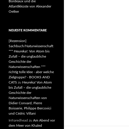
Bordeaux und die
Atlantikküste von Alexander
Oetker
NEUESTE KOMMENTARE
[Rezension]
Sachbuch/Naturwissenschaft
*** Heureka!: Von Atom bis
Zufall – die unglaubliche
Geschichte der
Naturwissenschaften ***
richtig tolle Idee - aber welche
Zielgruppe? - BOOKS AND
CATS
zu
Heureka! Von Atom
bis Zufall – die unglaubliche
Geschichte der
Naturwissenschaften von
Didier Convard, Pierre
Boisserie, Philippe Bercovici
und Cédric Villani
Infraredhead
zu
Am Abend vor
dem Meer von Khaled