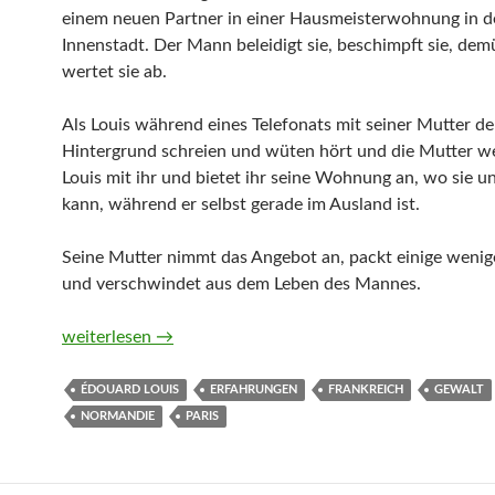
einem neuen Partner in einer Hausmeisterwohnung in de
Innenstadt. Der Mann beleidigt sie, beschimpft sie, demü
wertet sie ab.
Als Louis während eines Telefonats mit seiner Mutter 
Hintergrund schreien und wüten hört und die Mutter we
Louis mit ihr und bietet ihr seine Wohnung an, wo sie
kann, während er selbst gerade im Ausland ist.
Seine Mutter nimmt das Angebot an, packt einige wenig
und verschwindet aus dem Leben des Mannes.
Monique bricht aus von Édouard Louis
weiterlesen
→
ÉDOUARD LOUIS
ERFAHRUNGEN
FRANKREICH
GEWALT
NORMANDIE
PARIS