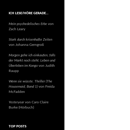
ICH LESE/HÖRE GERADE…
Mein psychedelisches Erbe
von
Zach Leary
Stark durch krisenhafte Zeiten
von Johanna Gerngroß
Morgen gehe ich einkaufen, falls
der Markt noch steht. Leben und
Überleben im Kongo
von Judith
Raupp
Wenn sie wüsste. Thriller (The
Housemaid, Band 1)
von Freida
McFadden
Yesteryear
von Caro Claire
Burke (Hörbuch)
TOP POSTS