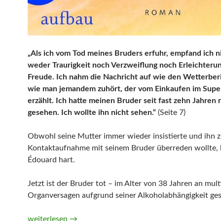
„Als ich vom Tod meines Bruders erfuhr, empfand ich ni
weder Traurigkeit noch Verzweiflung noch Erleichteru
Freude. Ich nahm die Nachricht auf wie den Wetterber
wie man jemandem zuhört, der vom Einkaufen im Supe
erzählt. Ich hatte meinen Bruder seit fast zehn Jahren 
gesehen. Ich wollte ihn nicht sehen.“
(Seite 7)
Obwohl seine Mutter immer wieder insistierte und ihn z
Kontaktaufnahme mit seinem Bruder überreden wollte, 
Édouard hart.
Jetzt ist der Bruder tot – im Alter von 38 Jahren an mul
Organversagen aufgrund seiner Alkoholabhängigkeit ge
Der Absturz von Édouard Louis
weiterlesen
→