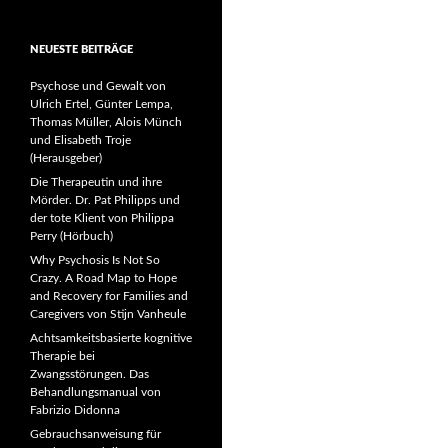
NEUESTE BEITRÄGE
Psychose und Gewalt von
Ulrich Ertel, Günter Lempa,
Thomas Müller, Alois Münch
und Elisabeth Troje
(Herausgeber)
Die Therapeutin und ihre
Mörder. Dr. Pat Philipps und
der tote Klient von Philippa
Perry (Hörbuch)
Why Psychosis Is Not So
Crazy. A Road Map to Hope
and Recovery for Families and
Caregivers von Stijn Vanheule
Achtsamkeitsbasierte kognitive
Therapie bei
Zwangsstörungen. Das
Behandlungsmanual von
Fabrizio Didonna
Gebrauchsanweisung für