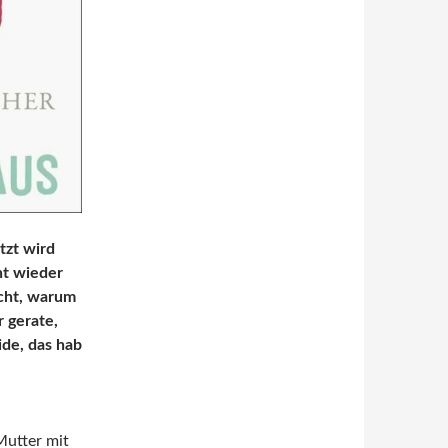
tzt wird
ht wieder
icht, warum
 gerate,
ide, das hab
Mutter mit