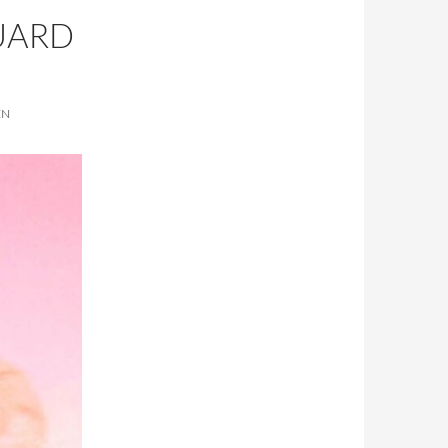
UARD
EN