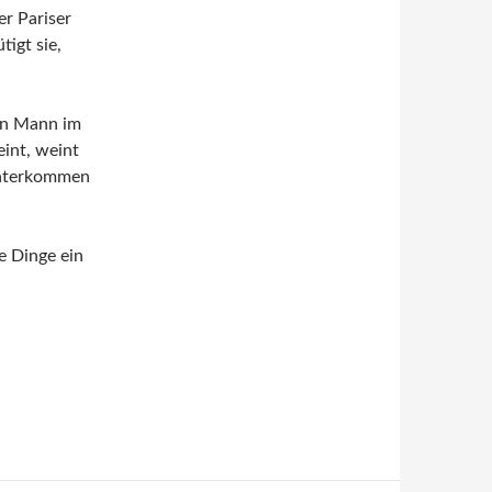
r Pariser
tigt sie,
den Mann im
int, weint
 unterkommen
e Dinge ein