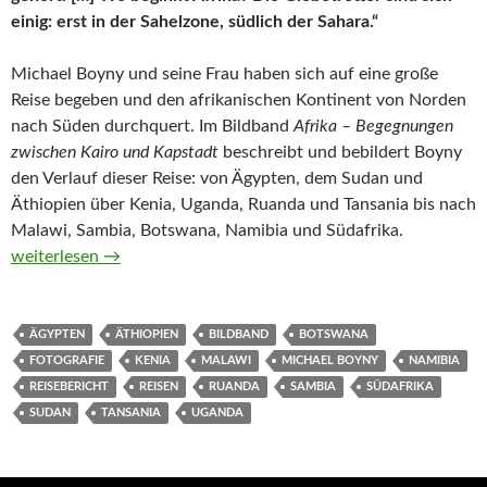
einig: erst in der Sahelzone, südlich der Sahara.“
Michael Boyny und seine Frau haben sich auf eine große
Reise begeben und den afrikanischen Kontinent von Norden
nach Süden durchquert. Im Bildband
Afrika – Begegnungen
zwischen Kairo und Kapstadt
beschreibt und bebildert Boyny
den Verlauf dieser Reise: von Ägypten, dem Sudan und
Äthiopien über Kenia, Uganda, Ruanda und Tansania bis nach
Malawi, Sambia, Botswana, Namibia und Südafrika.
Afrika – Begegnungen zwischen Kairo und Kapstadt von Mich
weiterlesen
→
ÄGYPTEN
ÄTHIOPIEN
BILDBAND
BOTSWANA
FOTOGRAFIE
KENIA
MALAWI
MICHAEL BOYNY
NAMIBIA
REISEBERICHT
REISEN
RUANDA
SAMBIA
SÜDAFRIKA
SUDAN
TANSANIA
UGANDA