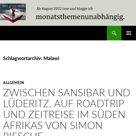
Zum
Inhalt
springen
Suchen
Travel Without Moving
PRIMÄR
MENÜ
Schlagwortarchiv: Malawi
ALLGEMEIN
ZWISCHEN SANSIBAR UND
LÜDERITZ. AUF ROADTRIP
UND ZEITREISE IM SÜDEN
AFRIKAS VON SIMON