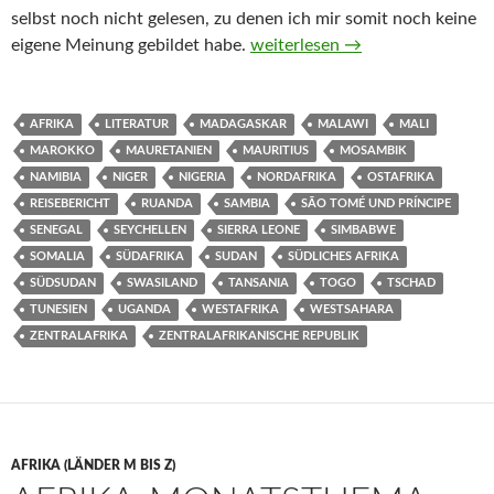
selbst noch nicht gelesen, zu denen ich mir somit noch keine
Belletristik, Sachbücher und Re
eigene Meinung gebildet habe.
weiterlesen
→
AFRIKA
LITERATUR
MADAGASKAR
MALAWI
MALI
MAROKKO
MAURETANIEN
MAURITIUS
MOSAMBIK
NAMIBIA
NIGER
NIGERIA
NORDAFRIKA
OSTAFRIKA
REISEBERICHT
RUANDA
SAMBIA
SÃO TOMÉ UND PRÍNCIPE
SENEGAL
SEYCHELLEN
SIERRA LEONE
SIMBABWE
SOMALIA
SÜDAFRIKA
SUDAN
SÜDLICHES AFRIKA
SÜDSUDAN
SWASILAND
TANSANIA
TOGO
TSCHAD
TUNESIEN
UGANDA
WESTAFRIKA
WESTSAHARA
ZENTRALAFRIKA
ZENTRALAFRIKANISCHE REPUBLIK
AFRIKA (LÄNDER M BIS Z)