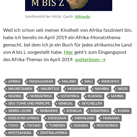
Satellitenbild der NASA. Quelle:
Wikipedia
Weil ich schon seit meiner Kindheit von Afrika fasziniert bin,
habe ich bereits im April 2019 ein Afrika-Monatsthema
gemacht, bei dem ich je ein Buch für jedes afrikanische Land
von A bis L vorgestellt habe.
Hier
geht’s zum Eingangspost
Afrika-Monatsthema (Länder 
des Afrika-Themas im April 2019.
weiterlesen
→
AFRIKA
MADAGASKAR
MALAWI
MALI
MAROKKO
MAURETANIEN
MAURITIUS
MOSAMBIK
NAMIBIA
NIGER
NIGERIA
NORDAFRIKA
OSTAFRIKA
RUANDA
SAMBIA
SÃO TOMÉ UND PRÍNCIPE
SENEGAL
SEYCHELLEN
SIERRA LEONE
SIMBABWE
SOMALIA
SÜDAFRIKA
SUDAN
SÜDLICHES AFRIKA
SÜDSUDAN
SWASILAND
TANSANIA
TOGO
TSCHAD
TUNESIEN
UGANDA
WESTAFRIKA
WESTSAHARA
ZENTRALAFRIKA