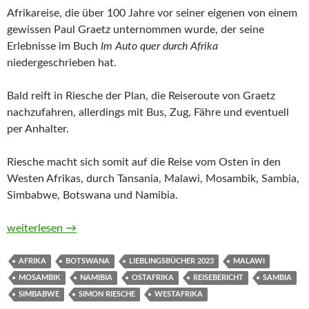
Afrikareise, die über 100 Jahre vor seiner eigenen von einem
gewissen Paul Graetz unternommen wurde, der seine
Erlebnisse im Buch
Im Auto quer durch Afrika
niedergeschrieben hat.
Bald reift in Riesche der Plan, die Reiseroute von Graetz
nachzufahren, allerdings mit Bus, Zug, Fähre und eventuell
per Anhalter.
Riesche macht sich somit auf die Reise vom Osten in den
Westen Afrikas, durch Tansania, Malawi, Mosambik, Sambia,
Simbabwe, Botswana und Namibia.
Zwischen Sansibar und Lüderitz. Auf Roadtrip und Zeitreise i
weiterlesen
→
AFRIKA
BOTSWANA
LIEBLINGSBÜCHER 2023
MALAWI
MOSAMBIK
NAMIBIA
OSTAFRIKA
REISEBERICHT
SAMBIA
SIMBABWE
SIMON RIESCHE
WESTAFRIKA