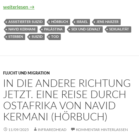
Sommer 24 von Navid Kermani (Hörbuch)
weiterlesen
→
ASSISTIERTER SUIZID
HÖRBUCH
ISRAEL
JENS HARZER
NAVID KERMANI
PALÄSTINA
SEX UND GEWALT
SEXUALITÄT
STERBEN
SUIZID
TOD
FLUCHT UND MIGRATION
IN DIE ANDERE RICHTUNG
JETZT. EINE REISE DURCH
OSTAFRIKA VON NAVID
KERMANI (HÖRBUCH)
11/09/2025
INFRAREDHEAD
KOMMENTAR HINTERLASSEN