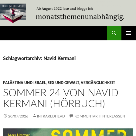
Zum
Inhalt
springen
Suchen
Travel Without Moving
PRIMÄR
MENÜ
Schlagwortarchiv: Navid Kermani
PALÄSTINA UND ISRAEL
,
SEX UND GEWALT
,
VERGÄNGLICHKEIT
SOMMER 24 VON NAVID
KERMANI (HÖRBUCH)
20/07/2026
INFRAREDHEAD
KOMMENTAR HINTERLASSEN