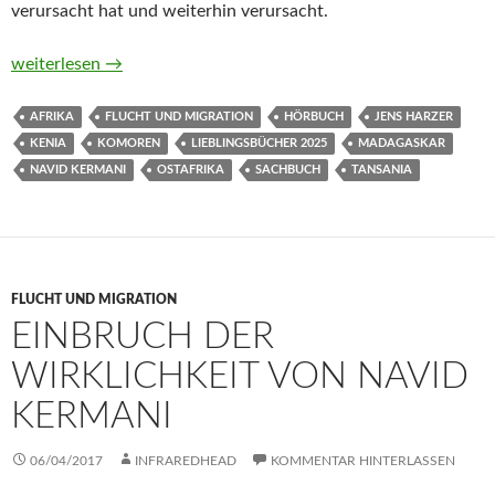
verursacht hat und weiterhin verursacht.
In die andere Richtung jetzt. Eine Reise durch Ostafrika von 
weiterlesen
→
AFRIKA
FLUCHT UND MIGRATION
HÖRBUCH
JENS HARZER
KENIA
KOMOREN
LIEBLINGSBÜCHER 2025
MADAGASKAR
NAVID KERMANI
OSTAFRIKA
SACHBUCH
TANSANIA
FLUCHT UND MIGRATION
EINBRUCH DER
WIRKLICHKEIT VON NAVID
KERMANI
06/04/2017
INFRAREDHEAD
KOMMENTAR HINTERLASSEN