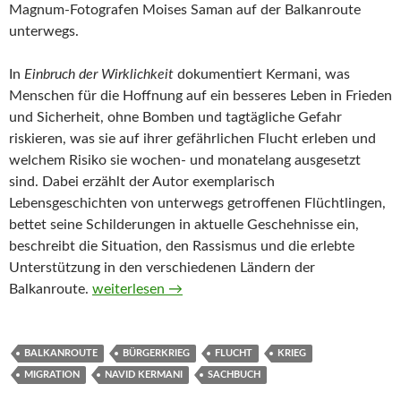
Magnum-Fotografen Moises Saman auf der Balkanroute
unterwegs.
In
Einbruch der Wirklichkeit
dokumentiert Kermani, was
Menschen für die Hoffnung auf ein besseres Leben in Frieden
und Sicherheit, ohne Bomben und tagtägliche Gefahr
riskieren, was sie auf ihrer gefährlichen Flucht erleben und
welchem Risiko sie wochen- und monatelang ausgesetzt
sind. Dabei erzählt der Autor exemplarisch
Lebensgeschichten von unterwegs getroffenen Flüchtlingen,
bettet seine Schilderungen in aktuelle Geschehnisse ein,
beschreibt die Situation, den Rassismus und die erlebte
Unterstützung in den verschiedenen Ländern der
Einbruch der Wirklichkeit von Navid Kermani
Balkanroute.
weiterlesen
→
BALKANROUTE
BÜRGERKRIEG
FLUCHT
KRIEG
MIGRATION
NAVID KERMANI
SACHBUCH