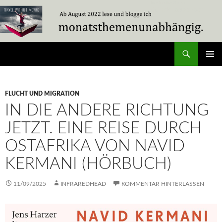
Zum
Inhalt
springen
Suchen
Travel Without Moving
PRIMÄR
MENÜ
FLUCHT UND MIGRATION
IN DIE ANDERE RICHTUNG
JETZT. EINE REISE DURCH
OSTAFRIKA VON NAVID
KERMANI (HÖRBUCH)
11/09/2025
INFRAREDHEAD
KOMMENTAR HINTERLASSEN