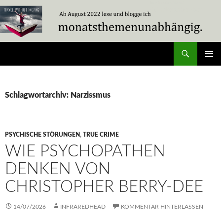
Zum
Inhalt
springen
Suchen
Travel Without Moving
PRIMÄR
MENÜ
Schlagwortarchiv: Narzissmus
PSYCHISCHE STÖRUNGEN
,
TRUE CRIME
WIE PSYCHOPATHEN
DENKEN VON
CHRISTOPHER BERRY-DEE
14/07/2026
INFRAREDHEAD
KOMMENTAR HINTERLASSEN