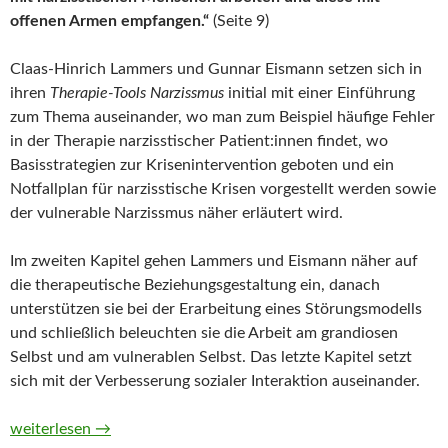
offenen Armen empfangen.“
(Seite 9)
Claas-Hinrich Lammers und Gunnar Eismann setzen sich in
ihren
Therapie-Tools Narzissmus
initial mit einer Einführung
zum Thema auseinander, wo man zum Beispiel häufige Fehler
in der Therapie narzisstischer Patient:innen findet, wo
Basisstrategien zur Krisenintervention geboten und ein
Notfallplan für narzisstische Krisen vorgestellt werden sowie
der vulnerable Narzissmus näher erläutert wird.
Im zweiten Kapitel gehen Lammers und Eismann näher auf
die therapeutische Beziehungsgestaltung ein, danach
unterstützen sie bei der Erarbeitung eines Störungsmodells
und schließlich beleuchten sie die Arbeit am grandiosen
Selbst und am vulnerablen Selbst. Das letzte Kapitel setzt
sich mit der Verbesserung sozialer Interaktion auseinander.
Therapie-Tools Narzissmus von Claas-Hinrich Lammers und G
weiterlesen
→