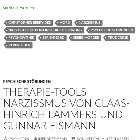
Wie Psychopathen denken von Christopher Berry-Dee
weiterlesen
→
CHRISTOPHER BERRY-DEE
MORD
NARZISSMUS
NARZISSTISCHE PERSÖNLICHKEITSSTÖRUNG
PSYCHISCHE STÖRUNGEN
PSYCHOPATHIE
SERIENMORD
SERIENMÖRDER
TRUE CRIME
VERBRECHEN
PSYCHISCHE STÖRUNGEN
THERAPIE-TOOLS
NARZISSMUS VON CLAAS-
HINRICH LAMMERS UND
GUNNAR EISMANN
08/04/2026
INFRAREDHEAD
KOMMENTAR HINTERLASSEN