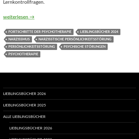
Lernkontrollfragen.
Narzisstische Störung (Fortschritte der Psychotherapie) von 
weiterlesen
→
FORTSCHRITTE DER PSYCHOTHERAPIE
LIEBLINGSBÜCHER 2024
NARZISSMUS
NARZISSTISCHE PERSÖNLICHKEITSSTÖRUNG
PERSÖNLICHKEITSSTÖRUNG
PSYCHISCHE STÖRUNGEN
PSYCHOTHERAPIE
LIEBLINGSBÜCHER 2026
LIEBLINGSBÜCHER 2025
ALLE LIEBLINGSBÜCHER
LIEBLINGSBÜCHER 2026