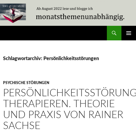
Zum
Inhalt
springen
Suchen
Travel Without Moving
PRIMÄR
MENÜ
Schlagwortarchiv: Persönlichkeitsstörungen
PSYCHISCHE STÖRUNGEN
PERSÖNLICHKEITSSTÖRUN
THERAPIEREN. THEORIE
UND PRAXIS VON RAINER
SACHSE