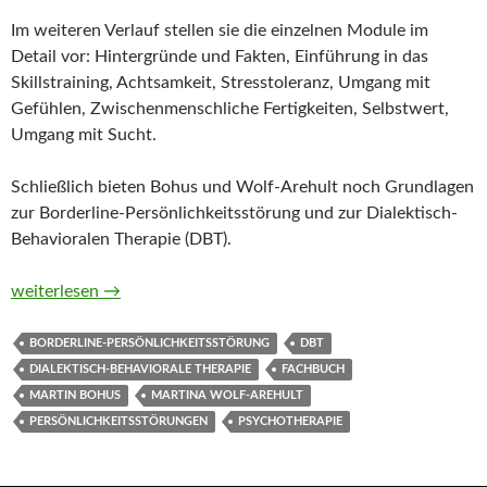
Im weiteren Verlauf stellen sie die einzelnen Module im
Detail vor: Hintergründe und Fakten, Einführung in das
Skillstraining, Achtsamkeit, Stresstoleranz, Umgang mit
Gefühlen, Zwischenmenschliche Fertigkeiten, Selbstwert,
Umgang mit Sucht.
Schließlich bieten Bohus und Wolf-Arehult noch Grundlagen
zur Borderline-Persönlichkeitsstörung und zur Dialektisch-
Behavioralen Therapie (DBT).
Interaktives Skillstraining für Borderline-Patienten. Das Th
weiterlesen
→
BORDERLINE-PERSÖNLICHKEITSSTÖRUNG
DBT
DIALEKTISCH-BEHAVIORALE THERAPIE
FACHBUCH
MARTIN BOHUS
MARTINA WOLF-AREHULT
PERSÖNLICHKEITSSTÖRUNGEN
PSYCHOTHERAPIE