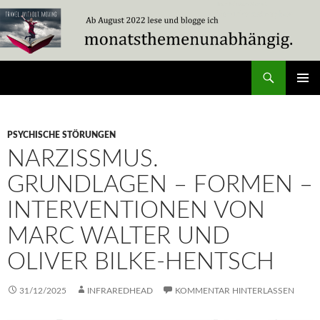
Zum
Inhalt
springen
Suchen
Travel Without Moving
PRIMÄR
MENÜ
PSYCHISCHE STÖRUNGEN
NARZISSMUS.
GRUNDLAGEN – FORMEN –
INTERVENTIONEN VON
MARC WALTER UND
OLIVER BILKE-HENTSCH
31/12/2025
INFRAREDHEAD
KOMMENTAR HINTERLASSEN