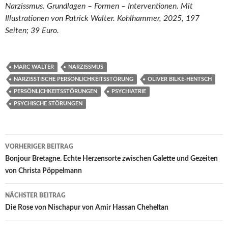
Narzissmus. Grundlagen – Formen – Interventionen. Mit
Illustrationen von Patrick Walter. Kohlhammer, 2025, 197
Seiten; 39 Euro.
MARC WALTER
NARZISSMUS
NARZISSTISCHE PERSÖNLICHKEITSSTÖRUNG
OLIVER BILKE-HENTSCH
PERSÖNLICHKEITSSTÖRUNGEN
PSYCHIATRIE
PSYCHISCHE STÖRUNGEN
Beitragsnavigation
VORHERIGER BEITRAG
Bonjour Bretagne. Echte Herzensorte zwischen Galette und Gezeiten
von Christa Pöppelmann
NÄCHSTER BEITRAG
Die Rose von Nischapur von Amir Hassan Cheheltan