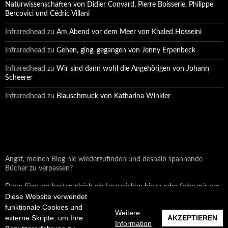
Naturwissenschaften von Didier Convard, Pierre Boisserie, Philippe
Bercovici und Cédric Villani
Infraredhead
zu
Am Abend vor dem Meer von Khaled Hosseini
Infraredhead
zu
Gehen, ging, gegangen von Jenny Erpenbeck
Infraredhead
zu
Wir sind dann wohl die Angehörigen von Johann
Scheerer
Infraredhead
zu
Blauschmuck von Katharina Winkler
Angst, meinen Blog nie wiederzufinden und deshalb spannende
Bücher zu verpassen?
Dann füge am besten gleich ein Lesezeichen hinzu oder folge mir per
Diese Website verwendet
Email oder auf Facebook!
funktionale Cookies und
Weitere
externe Skripte, um Ihre
AKZEPTIEREN
Information