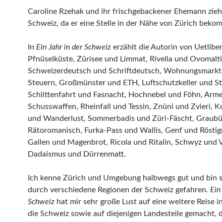
Caroline Rzehak und ihr frischgebackener Ehemann zieh
Schweiz, da er eine Stelle in der Nähe von Zürich beko
In
Ein Jahr in der Schweiz
erzählt die Autorin von Uetlibe
Pfnüselküste, Zürisee und Limmat, Rivella und Ovomalti
Schweizerdeutsch und Schriftdeutsch, Wohnungsmarkt
Steuern, Großmünster und ETH, Luftschutzkeller und S
Schlittenfahrt und Fasnacht, Hochnebel und Föhn, Arm
Schusswaffen, Rheinfall und Tessin, Znüni und Zvieri, 
und Wanderlust, Sommerbadis und Züri-Fäscht, Graub
Rätoromanisch, Furka-Pass und Wallis, Genf und Röstigr
Gallen und Magenbrot, Ricola und Ritalin, Schwyz und V
Dadaismus und Dürrenmatt.
Ich kenne Zürich und Umgebung halbwegs gut und bin s
durch verschiedene Regionen der Schweiz gefahren.
Ein
Schweiz
hat mir sehr große Lust auf eine weitere Reise 
die Schweiz sowie auf diejenigen Landesteile gemacht, d