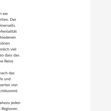
n xxx
riten. Der
inerseits
Mentalität
chiedenen
chönen
mlich viel
 so dass das
ne Reise
 nach das
lfe und
narten von
rechtkommt.
nahezu jeden
n Regionen