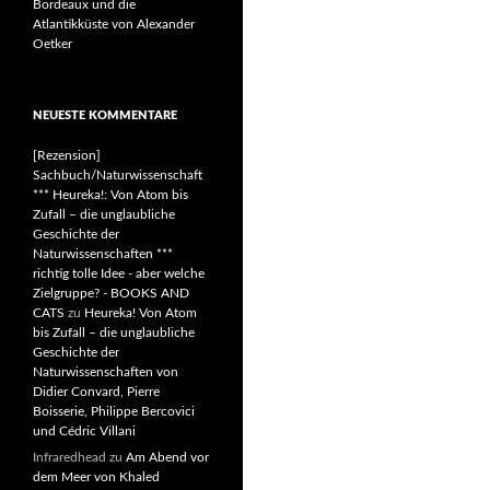
Bordeaux und die
Atlantikküste von Alexander
Oetker
NEUESTE KOMMENTARE
[Rezension]
Sachbuch/Naturwissenschaft
*** Heureka!: Von Atom bis
Zufall – die unglaubliche
Geschichte der
Naturwissenschaften ***
richtig tolle Idee - aber welche
Zielgruppe? - BOOKS AND
CATS
zu
Heureka! Von Atom
bis Zufall – die unglaubliche
Geschichte der
Naturwissenschaften von
Didier Convard, Pierre
Boisserie, Philippe Bercovici
und Cédric Villani
Infraredhead
zu
Am Abend vor
dem Meer von Khaled