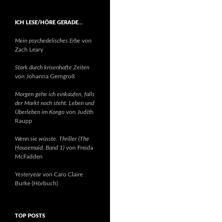
ICH LESE/HÖRE GERADE…
Mein psychedelisches Erbe
von
Zach Leary
Stark durch krisenhafte Zeiten
von Johanna Gerngroß
Morgen gehe ich einkaufen, falls
der Markt noch steht. Leben und
Überleben im Kongo
von Judith
Raupp
Wenn sie wüsste. Thriller (The
Housemaid, Band 1)
von Freida
McFadden
Yesteryear
von Caro Claire
Burke (Hörbuch)
TOP POSTS