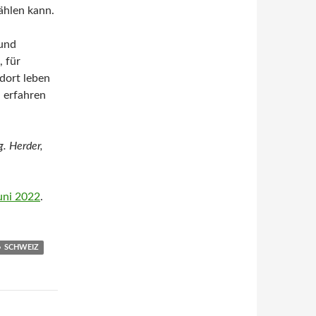
ählen kann.
 und
, für
 dort leben
 erfahren
g. Herder,
uni 2022
.
SCHWEIZ