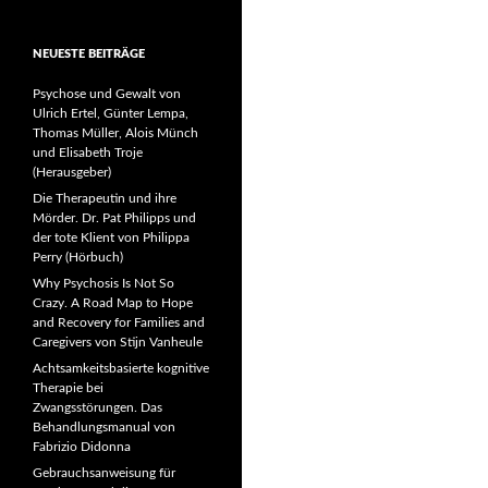
NEUESTE BEITRÄGE
Psychose und Gewalt von
Ulrich Ertel, Günter Lempa,
Thomas Müller, Alois Münch
und Elisabeth Troje
(Herausgeber)
Die Therapeutin und ihre
Mörder. Dr. Pat Philipps und
der tote Klient von Philippa
Perry (Hörbuch)
Why Psychosis Is Not So
Crazy. A Road Map to Hope
and Recovery for Families and
Caregivers von Stijn Vanheule
Achtsamkeitsbasierte kognitive
Therapie bei
Zwangsstörungen. Das
Behandlungsmanual von
Fabrizio Didonna
Gebrauchsanweisung für