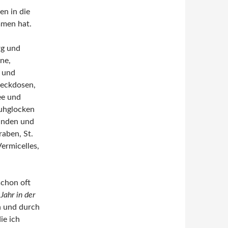
en in die
mmen hat.
rg und
ne,
 und
teckdosen,
ee und
Kuhglocken
ünden und
aben, St.
ermicelles,
chon oft
 Jahr in der
in und durch
ie ich