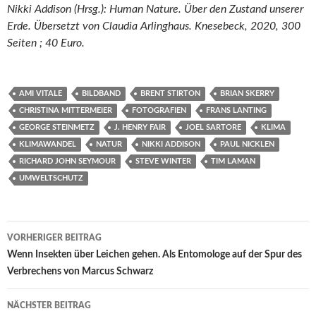
Nikki Addison (Hrsg.): Human Nature. Über den Zustand unserer
Erde. Übersetzt von Claudia Arlinghaus. Knesebeck, 2020, 300
Seiten ; 40 Euro.
AMI VITALE
BILDBAND
BRENT STIRTON
BRIAN SKERRY
CHRISTINA MITTERMEIER
FOTOGRAFIEN
FRANS LANTING
GEORGE STEINMETZ
J. HENRY FAIR
JOEL SARTORE
KLIMA
KLIMAWANDEL
NATUR
NIKKI ADDISON
PAUL NICKLEN
RICHARD JOHN SEYMOUR
STEVE WINTER
TIM LAMAN
UMWELTSCHUTZ
Beitragsnavigation
VORHERIGER BEITRAG
Wenn Insekten über Leichen gehen. Als Entomologe auf der Spur des
Verbrechens von Marcus Schwarz
NÄCHSTER BEITRAG