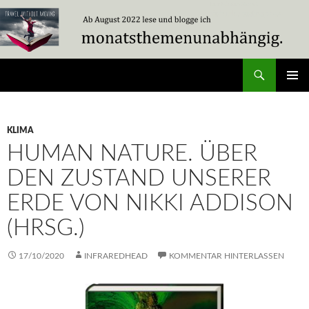
Zum
Inhalt
springen
Suchen
Travel Without Moving
PRIMÄR
MENÜ
KLIMA
HUMAN NATURE. ÜBER
DEN ZUSTAND UNSERER
ERDE VON NIKKI ADDISON
(HRSG.)
17/10/2020
INFRAREDHEAD
KOMMENTAR HINTERLASSEN