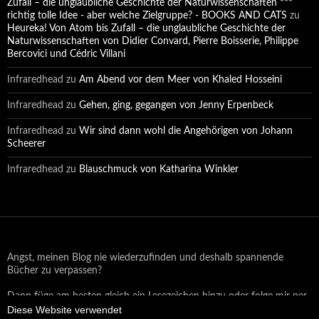
Zufall – die unglaubliche Geschichte der Naturwissenschaften ***
richtig tolle Idee - aber welche Zielgruppe? - BOOKS AND CATS
zu
Heureka! Von Atom bis Zufall – die unglaubliche Geschichte der
Naturwissenschaften von Didier Convard, Pierre Boisserie, Philippe
Bercovici und Cédric Villani
Infraredhead
zu
Am Abend vor dem Meer von Khaled Hosseini
Infraredhead
zu
Gehen, ging, gegangen von Jenny Erpenbeck
Infraredhead
zu
Wir sind dann wohl die Angehörigen von Johann
Scheerer
Infraredhead
zu
Blauschmuck von Katharina Winkler
Angst, meinen Blog nie wiederzufinden und deshalb spannende
Bücher zu verpassen?
Dann füge am besten gleich ein Lesezeichen hinzu oder folge mir per
Diese Website verwendet
Email oder auf Facebook!