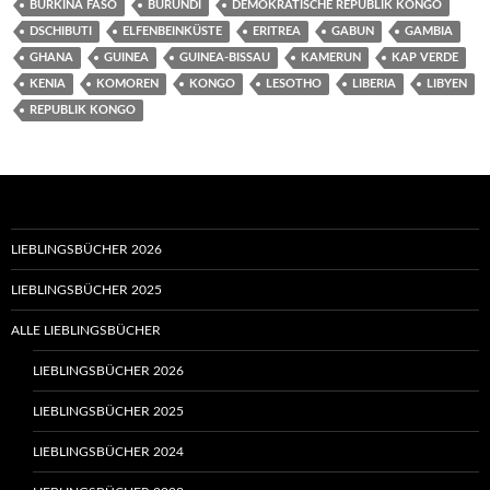
BURKINA FASO
BURUNDI
DEMOKRATISCHE REPUBLIK KONGO
DSCHIBUTI
ELFENBEINKÜSTE
ERITREA
GABUN
GAMBIA
GHANA
GUINEA
GUINEA-BISSAU
KAMERUN
KAP VERDE
KENIA
KOMOREN
KONGO
LESOTHO
LIBERIA
LIBYEN
REPUBLIK KONGO
LIEBLINGSBÜCHER 2026
LIEBLINGSBÜCHER 2025
ALLE LIEBLINGSBÜCHER
LIEBLINGSBÜCHER 2026
LIEBLINGSBÜCHER 2025
LIEBLINGSBÜCHER 2024