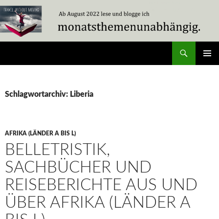
Zum
Inhalt
springen
Suchen
Travel Without Moving
PRIMÄR
MENÜ
Schlagwortarchiv: Liberia
AFRIKA (LÄNDER A BIS L)
BELLETRISTIK,
SACHBÜCHER UND
REISEBERICHTE AUS UND
ÜBER AFRIKA (LÄNDER A