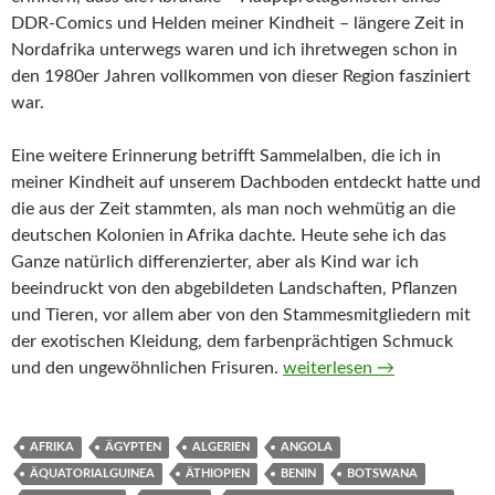
DDR-Comics und Helden meiner Kindheit – längere Zeit in
Nordafrika unterwegs waren und ich ihretwegen schon in
den 1980er Jahren vollkommen von dieser Region fasziniert
war.
Eine weitere Erinnerung betrifft Sammelalben, die ich in
meiner Kindheit auf unserem Dachboden entdeckt hatte und
die aus der Zeit stammten, als man noch wehmütig an die
deutschen Kolonien in Afrika dachte. Heute sehe ich das
Ganze natürlich differenzierter, aber als Kind war ich
beeindruckt von den abgebildeten Landschaften, Pflanzen
und Tieren, vor allem aber von den Stammesmitgliedern mit
der exotischen Kleidung, dem farbenprächtigen Schmuck
Afrika-Monatsthema (Länder
und den ungewöhnlichen Frisuren.
weiterlesen
→
AFRIKA
ÄGYPTEN
ALGERIEN
ANGOLA
ÄQUATORIALGUINEA
ÄTHIOPIEN
BENIN
BOTSWANA