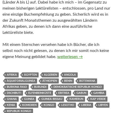
(Länder A bis L) auf. Dabei habe ich mich – im Gegensatz zu
meinen bisherigen Lektürelisten – entschlossen, pro Land nur
eine einzige Buchempfehlung zu geben. Sicherlich wird es in
der Zukunft Monatsthemen zu ausgewählten Ländern
Afrikas geben, zu denen ich dann eine ausführliche
Lektüreliste biete.
Mit einem Sternchen versehen habe ich Bücher, die ich
selbst noch nicht gelesen, zu denen ich mir somit noch keine
Belletristik, Sachbücher und Rei
eigene Meinung gebildet habe.
weiterlesen
→
AFRIKA
ÄGYPTEN
ALGERIEN
ANGOLA
ÄQUATORIALGUINEA
ÄTHIOPIEN
BENIN
BOTSWANA
BURKINA FASO
BURUNDI
DEMOKRATISCHE REPUBLIK KONGO
DSCHIBUTI
ELFENBEINKÜSTE
ERITREA
GABUN
GAMBIA
GHANA
GUINEA
GUINEA-BISSAU
KAMERUN
KAP VERDE
KENIA
KOMOREN
KONGO
LESOTHO
LIBERIA
LIBYEN
REPUBLIK KONGO