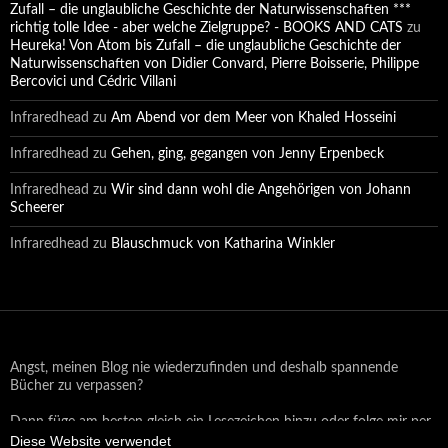
Zufall – die unglaubliche Geschichte der Naturwissenschaften ***
richtig tolle Idee - aber welche Zielgruppe? - BOOKS AND CATS
zu
Heureka! Von Atom bis Zufall – die unglaubliche Geschichte der
Naturwissenschaften von Didier Convard, Pierre Boisserie, Philippe
Bercovici und Cédric Villani
Infraredhead
zu
Am Abend vor dem Meer von Khaled Hosseini
Infraredhead
zu
Gehen, ging, gegangen von Jenny Erpenbeck
Infraredhead
zu
Wir sind dann wohl die Angehörigen von Johann
Scheerer
Infraredhead
zu
Blauschmuck von Katharina Winkler
Angst, meinen Blog nie wiederzufinden und deshalb spannende
Bücher zu verpassen?
Dann füge am besten gleich ein Lesezeichen hinzu oder folge mir per
Diese Website verwendet
Email oder auf Facebook!