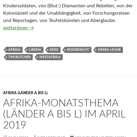
Kindersoldaten, von (Blut-) Diamanten und Rebellen, von der
Kolonialzeit und der Unabhängigkeit, von Forschungsreisen
und Reportagen, von Teufelsbünden und Aberglaube.
Auf der Fährte des Teufels. Zu Fuß durch Sierra Leone und Lib
weiterlesen
→
AFRIKA
LIBERIA
REISE
REISEBERICHT
SIERRA LEONE
TIM BUTCHER
WESTAFRIKA
AFRIKA (LÄNDER A BIS L)
AFRIKA-MONATSTHEMA
(LÄNDER A BIS L) IM APRIL
2019