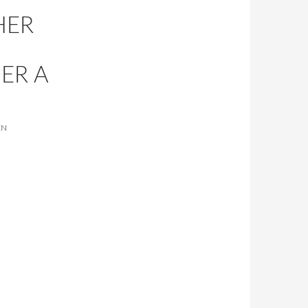
HER
S
ER A
EN