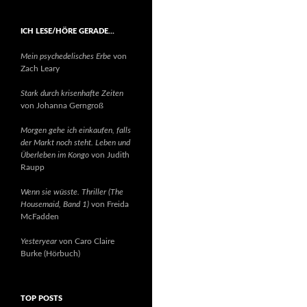
ICH LESE/HÖRE GERADE…
Mein psychedelisches Erbe
von
Zach Leary
Stark durch krisenhafte Zeiten
von Johanna Gerngroß
Morgen gehe ich einkaufen, falls
der Markt noch steht. Leben und
Überleben im Kongo
von Judith
Raupp
Wenn sie wüsste. Thriller (The
Housemaid, Band 1)
von Freida
McFadden
Yesteryear
von Caro Claire
Burke (Hörbuch)
TOP POSTS