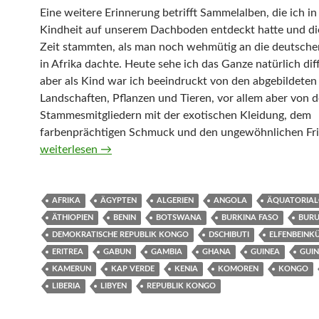
Eine weitere Erinnerung betrifft Sammelalben, die ich in
Kindheit auf unserem Dachboden entdeckt hatte und di
Zeit stammten, als man noch wehmütig an die deutsche
in Afrika dachte. Heute sehe ich das Ganze natürlich diff
aber als Kind war ich beeindruckt von den abgebildeten
Landschaften, Pflanzen und Tieren, vor allem aber von 
Stammesmitgliedern mit der exotischen Kleidung, dem
farbenprächtigen Schmuck und den ungewöhnlichen Fri
Afrika-Monatsthema (Länder A bis L) im April 2019
weiterlesen
→
AFRIKA
ÄGYPTEN
ALGERIEN
ANGOLA
ÄQUATORIAL
ÄTHIOPIEN
BENIN
BOTSWANA
BURKINA FASO
BURU
DEMOKRATISCHE REPUBLIK KONGO
DSCHIBUTI
ELFENBEINK
ERITREA
GABUN
GAMBIA
GHANA
GUINEA
GUIN
KAMERUN
KAP VERDE
KENIA
KOMOREN
KONGO
LIBERIA
LIBYEN
REPUBLIK KONGO