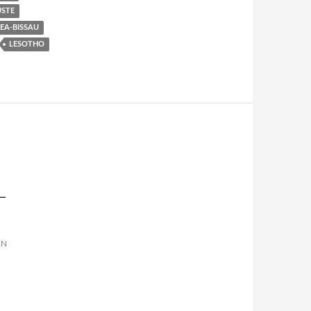
ÜSTE
EA-BISSAU
LESOTHO
L
EN