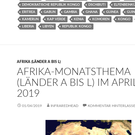
DEMOKRATISCHE REPUBLIK KONGO
DSCHIBUTI
ELFENBEINK
ERITREA
GABUN
GAMBIA
GHANA
GUINEA
GUIN
KAMERUN
KAP VERDE
KENIA
KOMOREN
KONGO
LIBERIA
LIBYEN
REPUBLIK KONGO
AFRIKA (LÄNDER A BIS L)
AFRIKA-MONATSTHEMA
(LÄNDER A BIS L) IM APRI
2019
01/04/2019
INFRAREDHEAD
KOMMENTAR HINTERLASS