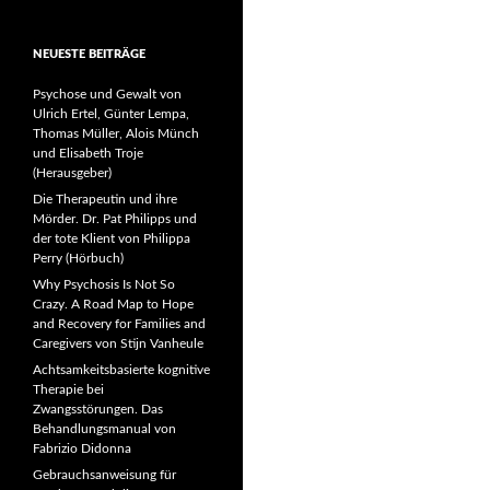
NEUESTE BEITRÄGE
Psychose und Gewalt von
Ulrich Ertel, Günter Lempa,
Thomas Müller, Alois Münch
und Elisabeth Troje
(Herausgeber)
Die Therapeutin und ihre
Mörder. Dr. Pat Philipps und
der tote Klient von Philippa
Perry (Hörbuch)
Why Psychosis Is Not So
Crazy. A Road Map to Hope
and Recovery for Families and
Caregivers von Stijn Vanheule
Achtsamkeitsbasierte kognitive
Therapie bei
Zwangsstörungen. Das
Behandlungsmanual von
Fabrizio Didonna
Gebrauchsanweisung für