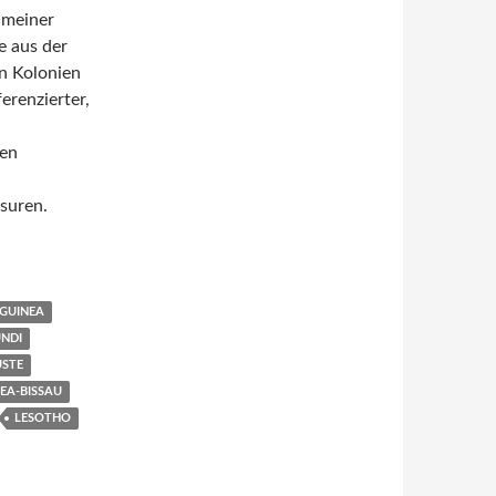
 meiner
e aus der
n Kolonien
erenzierter,
den
suren.
GUINEA
NDI
ÜSTE
EA-BISSAU
LESOTHO