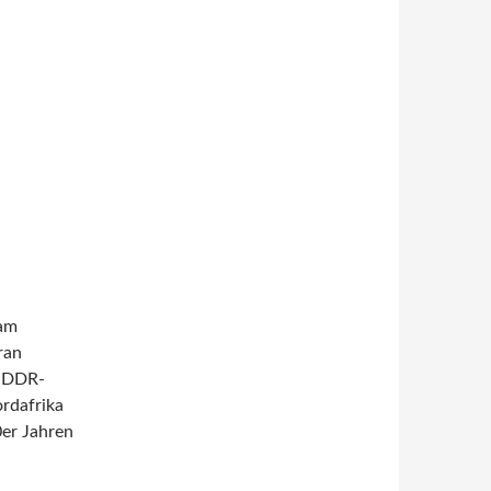
 am
ran
s DDR-
rdafrika
er Jahren