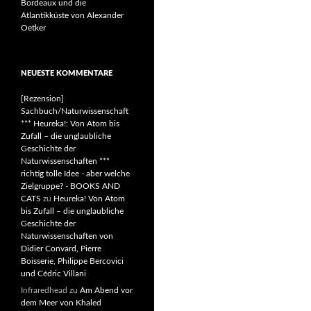
Bordeaux und die
Atlantikküste von Alexander
Oetker
NEUESTE KOMMENTARE
[Rezension]
Sachbuch/Naturwissenschaft
*** Heureka!: Von Atom bis
Zufall – die unglaubliche
Geschichte der
Naturwissenschaften ***
richtig tolle Idee - aber welche
Zielgruppe? - BOOKS AND
CATS
zu
Heureka! Von Atom
bis Zufall – die unglaubliche
Geschichte der
Naturwissenschaften von
Didier Convard, Pierre
Boisserie, Philippe Bercovici
und Cédric Villani
Infraredhead
zu
Am Abend vor
dem Meer von Khaled