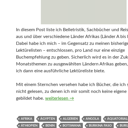
In diesem Post liste ich Belletristik, Sachbücher und Rei
aus und über verschiedene Länder Afrikas (Länder A bis L
Dabei habe ich mich – im Gegensatz zu meinen bisherig
Lektürelisten – entschlossen, pro Land nur eine einzige
Buchempfehlung zu geben. Sicherlich wird es in der Zuk
Monatsthemen zu ausgewählten Ländern Afrikas geben,
ich dann eine ausführliche Lektüreliste biete.
Mit einem Sternchen versehen habe ich Bücher, die ich 
nicht gelesen, zu denen ich mir somit noch keine eigen
Belletristik, Sachbücher und Reiseberichte
gebildet habe.
weiterlesen
→
AFRIKA
ÄGYPTEN
ALGERIEN
ANGOLA
ÄQUATORIAL
ÄTHIOPIEN
BENIN
BOTSWANA
BURKINA FASO
BURU