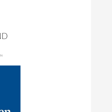
ND
EN