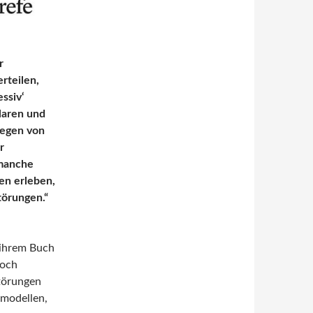
r
rteilen,
ssiv‘
laren und
iegen von
r
 manche
en erleben,
törungen.“
 ihrem Buch
noch
Störungen
smodellen,