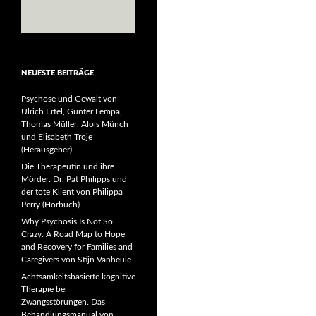
NEUESTE BEITRÄGE
Psychose und Gewalt von
Ulrich Ertel, Günter Lempa,
Thomas Müller, Alois Münch
und Elisabeth Troje
(Herausgeber)
Die Therapeutin und ihre
Mörder. Dr. Pat Philipps und
der tote Klient von Philippa
Perry (Hörbuch)
Why Psychosis Is Not So
Crazy. A Road Map to Hope
and Recovery for Families and
Caregivers von Stijn Vanheule
Achtsamkeitsbasierte kognitive
Therapie bei
Zwangsstörungen. Das
Behandlungsmanual von