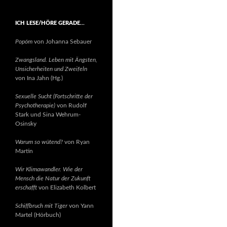
ICH LESE/HÖRE GERADE…
Popóm
von Johanna Sebauer
Zwangsland. Leben mit Ängsten,
Unsicherheiten und Zweifeln
von Ina Jahn (Hg.)
Sexuelle Sucht (Fortschritte der
Psychotherapie)
von Rudolf
Stark und Sina Wehrum-
Osinsky
Warum so wütend?
von Ryan
Martin
Wir Klimawandler. Wie der
Mensch die Natur der Zukunft
erschafft
von Elizabeth Kolbert
Schiffbruch mit Tiger
von Yann
Martel (Hörbuch)