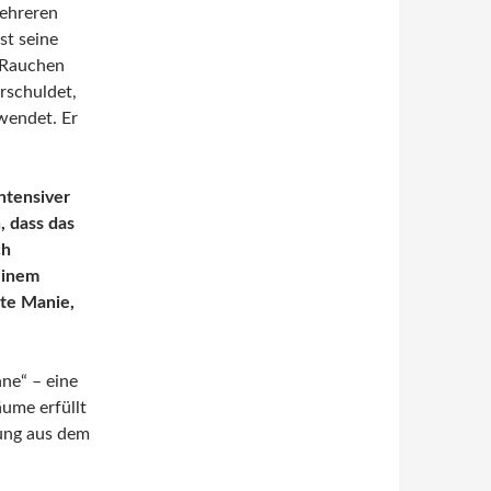
ehreren
st seine
 Rauchen
erschuldet,
wendet. Er
ntensiver
, dass das
ch
einem
zte Manie,
ne“ – eine
äume erfüllt
lung aus dem