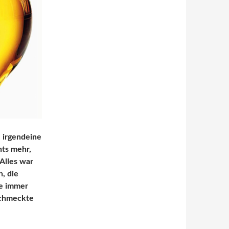
 irgendeine
hts mehr,
Alles war
n, die
re immer
schmeckte