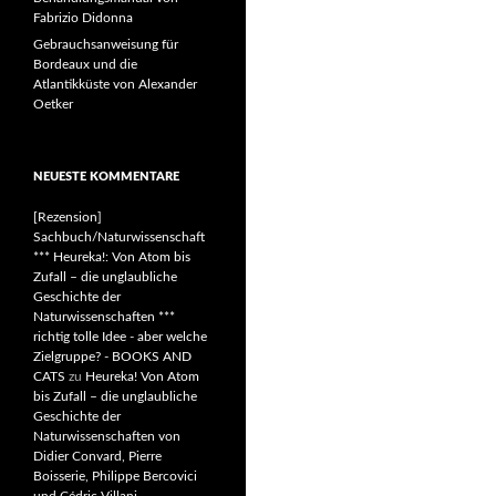
Fabrizio Didonna
Gebrauchsanweisung für
Bordeaux und die
Atlantikküste von Alexander
Oetker
NEUESTE KOMMENTARE
[Rezension]
Sachbuch/Naturwissenschaft
*** Heureka!: Von Atom bis
Zufall – die unglaubliche
Geschichte der
Naturwissenschaften ***
richtig tolle Idee - aber welche
Zielgruppe? - BOOKS AND
CATS
zu
Heureka! Von Atom
bis Zufall – die unglaubliche
Geschichte der
Naturwissenschaften von
Didier Convard, Pierre
Boisserie, Philippe Bercovici