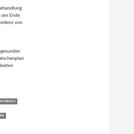
Behandlung
en am Ende
Evidenz von
n gesunden
 Wochenplan
keiten
von Martin Hautzinger und Thomas D. Meyer
FACHBUCH
ER