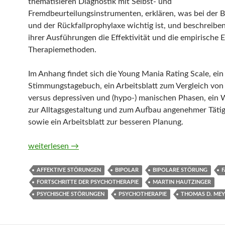
thematisieren Diagnostik mit Selbst- und
Fremdbeurteilungsinstrumenten, erklären, was bei der 
und der Rückfallprophylaxe wichtig ist, und beschreib
ihrer Ausführungen die Effektivität und die empirische 
Therapiemethoden.
Im Anhang findet sich die Young Mania Rating Scale, ein
Stimmungstagebuch, ein Arbeitsblatt zum Vergleich vo
versus depressiven und (hypo-) manischen Phasen, ein
zur Alltagsgestaltung und zum Aufbau angenehmer Tätig
sowie ein Arbeitsblatt zur besseren Planung.
Bipolare Störungen (Fortschritte der Psychotherapie) 
weiterlesen
→
AFFEKTIVE STÖRUNGEN
BIPOLAR
BIPOLARE STÖRUNG
FORTSCHRITTE DER PSYCHOTHERAPIE
MARTIN HAUTZINGER
PSYCHISCHE STÖRUNGEN
PSYCHOTHERAPIE
THOMAS D. MEY