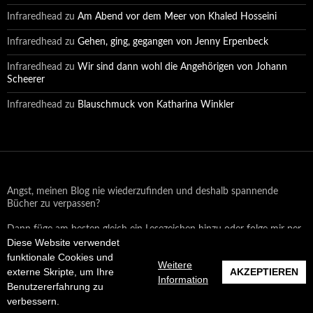
Infraredhead
zu
Am Abend vor dem Meer von Khaled Hosseini
Infraredhead
zu
Gehen, ging, gegangen von Jenny Erpenbeck
Infraredhead
zu
Wir sind dann wohl die Angehörigen von Johann
Scheerer
Infraredhead
zu
Blauschmuck von Katharina Winkler
Angst, meinen Blog nie wiederzufinden und deshalb spannende
Bücher zu verpassen?
Dann füge am besten gleich ein Lesezeichen hinzu oder folge mir per
Diese Website verwendet
Email oder auf Facebook!
funktionale Cookies und
Weitere
externe Skripte, um Ihre
AKZEPTIEREN
Information
Benutzererfahrung zu
Datenschutzerklärung
Stolz präsentiert von WordPress
verbessern.