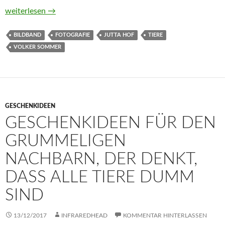
Menschenaffen wie wir. Porträts einer Verwandtschaft von Ju
weiterlesen
→
BILDBAND
FOTOGRAFIE
JUTTA HOF
TIERE
VOLKER SOMMER
GESCHENKIDEEN
GESCHENKIDEEN FÜR DEN
GRUMMELIGEN
NACHBARN, DER DENKT,
DASS ALLE TIERE DUMM
SIND
13/12/2017
INFRAREDHEAD
KOMMENTAR HINTERLASSEN