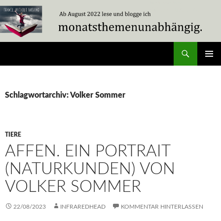
Zum
Inhalt
springen
Suchen
Travel Without Moving
PRIMÄR
MENÜ
Schlagwortarchiv: Volker Sommer
TIERE
AFFEN. EIN PORTRAIT
(NATURKUNDEN) VON
VOLKER SOMMER
22/08/2023
INFRAREDHEAD
KOMMENTAR HINTERLASSEN