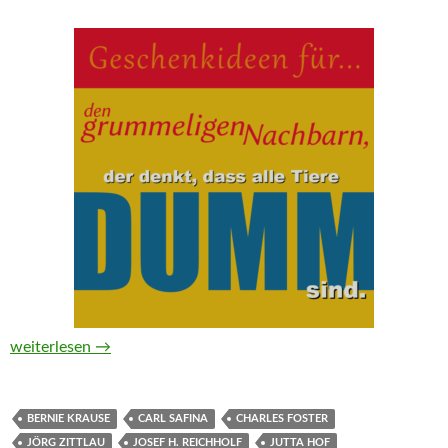
Geschenkideen für den grummeligen Nachbarn, der denkt, dass
weiterlesen
→
BERNIE KRAUSE
CARL SAFINA
CHARLES FOSTER
JÖRG ZITTLAU
JOSEF H. REICHHOLF
JUTTA HOF