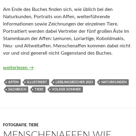
Am Ende des Buches finden sich, wie üblich bei den
Naturkunden, Portraits von Affen, weiterführende
Informationen sowie Zeichnungen der einzelnen Tiere.
Portraitiert werden dabei Vertreter der fünf großen Äste im
Stammbaum der Affen: Lemuren, Loriartige, Koboldmakis,
Neu- und Altweltaffen. Menschenaffen kommen dabei nicht
vor und sind generell nicht Gegenstand des Buches.
Affen. Ein Portrait (Naturkunden) von Volker Sommer
weiterlesen
→
AFFEN
ILLUSTRIERT
LIEBLINGSBÜCHER 2023
NATURKUNDEN
SACHBUCH
TIERE
VOLKER SOMMER
FOTOGRAFIE
,
TIERE
MENSCHENAFFEN WIE