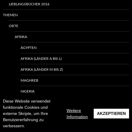
LIEBLINGSBÜCHER 2016
THEMEN
ORTE
AFRIKA
ÄGYPTEN
AFRIKA (LÄNDER A BIS L)
AFRIKA (LÄNDER M BIS Z)
MAGHREB
NIGERIA
Diese Website verwendet
SÜDAFRIKA
funktionale Cookies und
Weitere
externe Skripte, um Ihre
AKZEPTIEREN
ARKTIS UND ANTARKTIS
Information
Benutzererfahrung zu
ASIEN
verbessern.