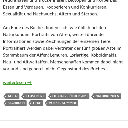
Feuchtnasen und Trockennasen, Biotopen und Körperbau,
Essen und Verdauen, Kooperieren und Konkurrieren,
Sexualität und Nachwuchs, Altern und Sterben.
Am Ende des Buches finden sich, wie üblich bei den
Naturkunden, Portraits von Affen, weiterführende
Informationen sowie Zeichnungen der einzelnen Tiere.
Portraitiert werden dabei Vertreter der fünf großen Äste im
Stammbaum der Affen: Lemuren, Loriartige, Koboldmakis,
Neu- und Altweltaffen. Menschenaffen kommen dabei nicht
vor und sind generell nicht Gegenstand des Buches.
Affen. Ein Portrait (Naturkunden) von Volker Sommer
weiterlesen
→
AFFEN
ILLUSTRIERT
LIEBLINGSBÜCHER 2023
NATURKUNDEN
SACHBUCH
TIERE
VOLKER SOMMER