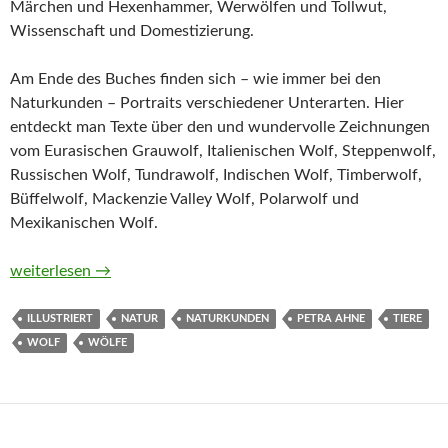
Märchen und Hexenhammer, Werwölfen und Tollwut,
Wissenschaft und Domestizierung.
Am Ende des Buches finden sich – wie immer bei den
Naturkunden – Portraits verschiedener Unterarten. Hier
entdeckt man Texte über den und wundervolle Zeichnungen
vom Eurasischen Grauwolf, Italienischen Wolf, Steppenwolf,
Russischen Wolf, Tundrawolf, Indischen Wolf, Timberwolf,
Büffelwolf, Mackenzie Valley Wolf, Polarwolf und
Mexikanischen Wolf.
Wölfe. Ein Portrait (Naturkunden) von Petra Ahne
weiterlesen
→
ILLUSTRIERT
NATUR
NATURKUNDEN
PETRA AHNE
TIERE
WOLF
WÖLFE