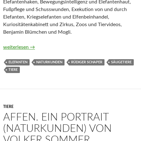
Elefantenhaken, Bewegungsintelligenz und Elefantenhaut,
Fußpflege und Schusswunden, Exekution von und durch
Elefanten, Kriegselefanten und Elfenbeinhandel,
Kuriositätenkabinett und Zirkus, Zoos und Tiervideos,
Benjamin Blümchen und Mogli.
Elefanten. Ein Portrait (Naturkunden) von Rüdiger Schaper
weiterlesen
→
ELEFANTEN
NATURKUNDEN
RÜDIGER SCHAPER
SÄUGETIERE
TIERE
TIERE
AFFEN. EIN PORTRAIT
(NATURKUNDEN) VON
VOLKER SOMMER