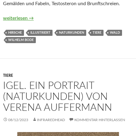
Gemälden und Fabeln, Testosteron und Brunftschreien.
Hirsche. Ein Portrait (Naturkunden) von Wilhelm Bode
weiterlesen
→
HIRSCHE
ILLUSTRIERT
NATURKUNDEN
TIERE
WALD
WILHELM BODE
TIERE
IGEL. EIN PORTRAIT
(NATURKUNDEN) VON
VERENA AUFFERMANN
08/12/2023
INFRAREDHEAD
KOMMENTAR HINTERLASSEN