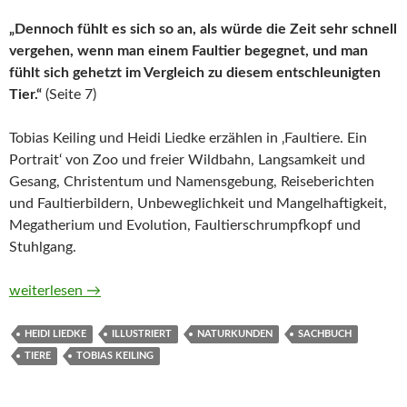
„Dennoch fühlt es sich so an, als würde die Zeit sehr schnell
vergehen, wenn man einem Faultier begegnet, und man
fühlt sich gehetzt im Vergleich zu diesem entschleunigten
Tier.“
(Seite 7)
Tobias Keiling und Heidi Liedke erzählen in ‚Faultiere. Ein
Portrait‘ von Zoo und freier Wildbahn, Langsamkeit und
Gesang, Christentum und Namensgebung, Reiseberichten
und Faultierbildern, Unbeweglichkeit und Mangelhaftigkeit,
Megatherium und Evolution, Faultierschrumpfkopf und
Stuhlgang.
Faultiere. Ein Portrait (Naturkunden) von Tobias Keiling und He
weiterlesen
→
HEIDI LIEDKE
ILLUSTRIERT
NATURKUNDEN
SACHBUCH
TIERE
TOBIAS KEILING