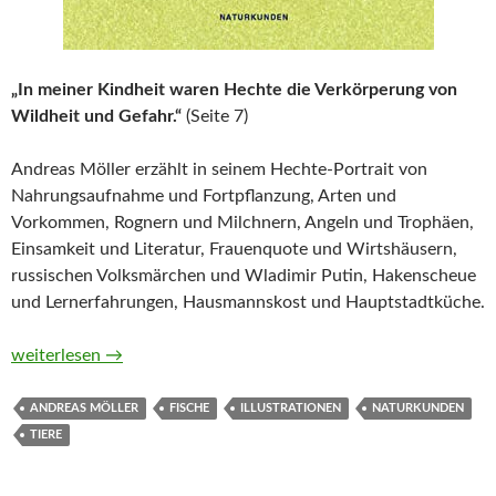
„In meiner Kindheit waren Hechte die Verkörperung von
Wildheit und Gefahr.“
(Seite 7)
Andreas Möller erzählt in seinem Hechte-Portrait von
Nahrungsaufnahme und Fortpflanzung, Arten und
Vorkommen, Rognern und Milchnern, Angeln und Trophäen,
Einsamkeit und Literatur, Frauenquote und Wirtshäusern,
russischen Volksmärchen und Wladimir Putin, Hakenscheue
und Lernerfahrungen, Hausmannskost und Hauptstadtküche.
Hechte. Ein Portrait von Andreas Möller
weiterlesen
→
ANDREAS MÖLLER
FISCHE
ILLUSTRATIONEN
NATURKUNDEN
TIERE