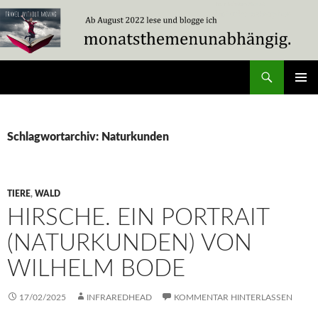
Zum
Inhalt
springen
Suchen
Travel Without Moving
PRIMÄR
MENÜ
Schlagwortarchiv: Naturkunden
TIERE
,
WALD
HIRSCHE. EIN PORTRAIT
(NATURKUNDEN) VON
WILHELM BODE
17/02/2025
INFRAREDHEAD
KOMMENTAR HINTERLASSEN