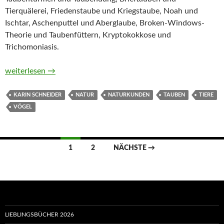
Tierquälerei, Friedenstaube und Kriegstaube, Noah und
Ischtar, Aschenputtel und Aberglaube, Broken-Windows-
Theorie und Taubenfüttern, Kryptokokkose und
Trichomoniasis.
Tauben. Ein Portrait (Naturkunden) von Karin Schneider
weiterlesen
→
KARIN SCHNEIDER
NATUR
NATURKUNDEN
TAUBEN
TIERE
VÖGEL
Beitragsnavigation
1
2
NÄCHSTE →
LIEBLINGSBÜCHER 2026