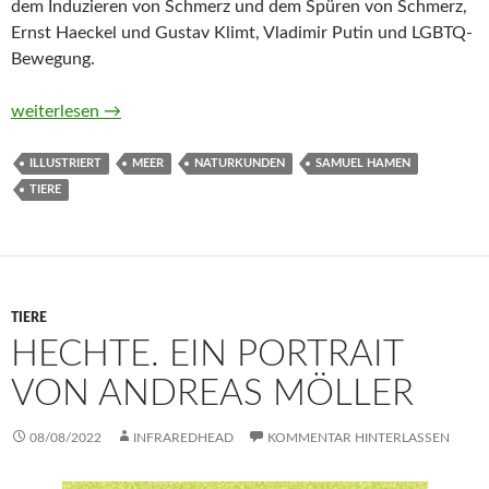
dem Induzieren von Schmerz und dem Spüren von Schmerz,
Ernst Haeckel und Gustav Klimt, Vladimir Putin und LGBTQ-
Bewegung.
Quallen. Ein Portrait (Naturkunden) von Samuel Hamen
weiterlesen
→
ILLUSTRIERT
MEER
NATURKUNDEN
SAMUEL HAMEN
TIERE
TIERE
HECHTE. EIN PORTRAIT
VON ANDREAS MÖLLER
08/08/2022
INFRAREDHEAD
KOMMENTAR HINTERLASSEN