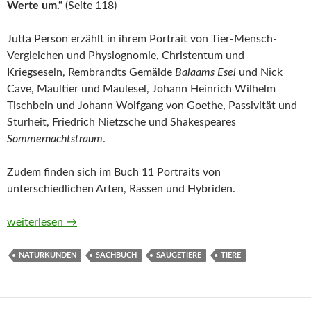
Werte um.“
(Seite 118)
Jutta Person erzählt in ihrem Portrait von Tier-Mensch-
Vergleichen und Physiognomie, Christentum und
Kriegseseln, Rembrandts Gemälde
Balaams Esel
und Nick
Cave, Maultier und Maulesel, Johann Heinrich Wilhelm
Tischbein und Johann Wolfgang von Goethe, Passivität und
Sturheit, Friedrich Nietzsche und Shakespeares
Sommernachtstraum
.
Zudem finden sich im Buch 11 Portraits von
unterschiedlichen Arten, Rassen und Hybriden.
Esel. Ein Portrait (Naturkunden) von Jutta Person
weiterlesen
→
NATURKUNDEN
SACHBUCH
SÄUGETIERE
TIERE