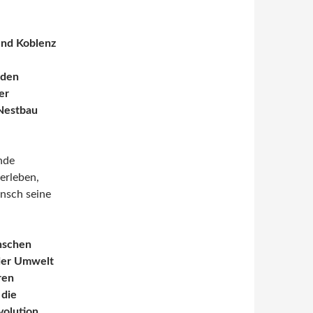
und Koblenz
 den
er
 Nestbau
nde
erleben,
ensch seine
nschen
 der Umwelt
ren
 die
volution