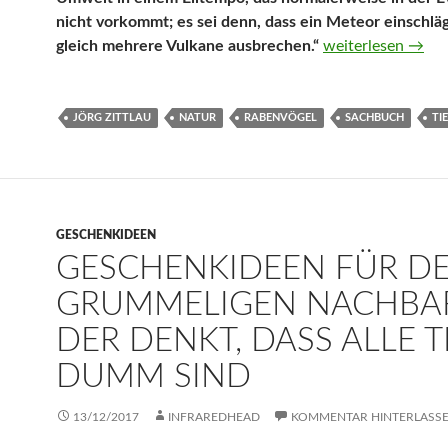
nicht vorkommt; es sei denn, dass ein Meteor einschlä
Leg dich nicht mit
gleich mehrere Vulkane ausbrechen.“
weiterlesen
→
JÖRG ZITTLAU
NATUR
RABENVÖGEL
SACHBUCH
TI
GESCHENKIDEEN
GESCHENKIDEEN FÜR D
GRUMMELIGEN NACHBA
DER DENKT, DASS ALLE T
DUMM SIND
13/12/2017
INFRAREDHEAD
KOMMENTAR HINTERLASS