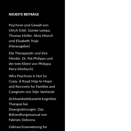
NEUESTE BEITRÄGE
Psychose und Gewalt von
Ulrich Ertel, Günter Lempa,
Thomas Müller, Alois Münch
und Elisabeth Troje
(Herausgeber)
Die Therapeutin und ihre
Mörder. Dr. Pat Philipps und
der tote Klient von Philippa
Perry (Hörbuch)
Why Psychosis Is Not So
Crazy. A Road Map to Hope
and Recovery for Families and
Caregivers von Stijn Vanheule
Achtsamkeitsbasierte kognitive
Therapie bei
Zwangsstörungen. Das
Behandlungsmanual von
Fabrizio Didonna
Gebrauchsanweisung für