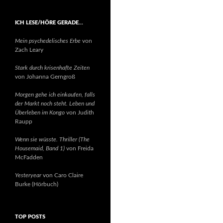
ICH LESE/HÖRE GERADE…
Mein psychedelisches Erbe
von
Zach Leary
Stark durch krisenhafte Zeiten
von Johanna Gerngroß
Morgen gehe ich einkaufen, falls
der Markt noch steht. Leben und
Überleben im Kongo
von Judith
Raupp
Wenn sie wüsste. Thriller (The
Housemaid, Band 1)
von Freida
McFadden
Yesteryear
von Caro Claire
Burke (Hörbuch)
TOP POSTS