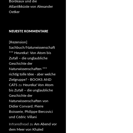
Bordeaux und die
Atlantikküste von Alexander
Oetker
NEUESTE KOMMENTARE
[Rezension]
Sachbuch/Naturwissenschaft
*** Heureka!: Von Atom bis
Zufall – die unglaubliche
Geschichte der
Naturwissenschaften ***
richtig tolle Idee - aber welche
Zielgruppe? - BOOKS AND
CATS
zu
Heureka! Von Atom
bis Zufall – die unglaubliche
Geschichte der
Naturwissenschaften von
Didier Convard, Pierre
Boisserie, Philippe Bercovici
und Cédric Villani
Infraredhead
zu
Am Abend vor
dem Meer von Khaled