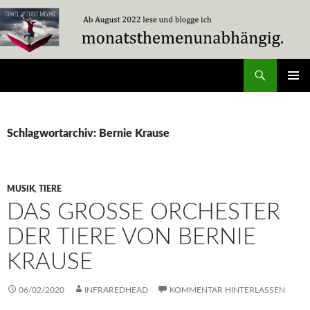
Zum
Inhalt
springen
Suchen
Travel Without Moving
PRIMÄR
MENÜ
Schlagwortarchiv: Bernie Krause
MUSIK
,
TIERE
DAS GROSSE ORCHESTER D
ER TIERE VON BERNIE K
RAUSE
06/02/2020
INFRAREDHEAD
KOMMENTAR HINTERLASSEN