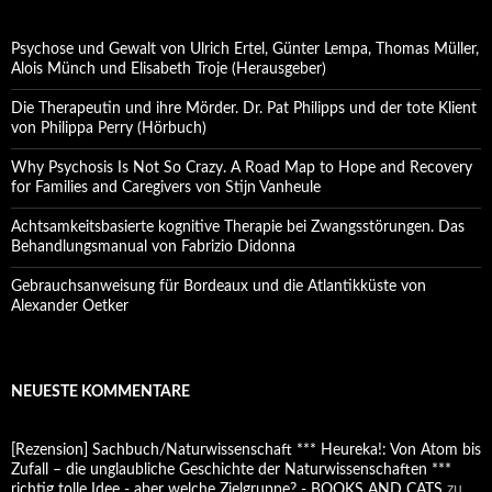
Psychose und Gewalt von Ulrich Ertel, Günter Lempa, Thomas Müller,
Alois Münch und Elisabeth Troje (Herausgeber)
Die Therapeutin und ihre Mörder. Dr. Pat Philipps und der tote Klient
von Philippa Perry (Hörbuch)
Why Psychosis Is Not So Crazy. A Road Map to Hope and Recovery
for Families and Caregivers von Stijn Vanheule
Achtsamkeitsbasierte kognitive Therapie bei Zwangsstörungen. Das
Behandlungsmanual von Fabrizio Didonna
Gebrauchsanweisung für Bordeaux und die Atlantikküste von
Alexander Oetker
NEUESTE KOMMENTARE
[Rezension] Sachbuch/Naturwissenschaft *** Heureka!: Von Atom bis
Zufall – die unglaubliche Geschichte der Naturwissenschaften ***
richtig tolle Idee - aber welche Zielgruppe? - BOOKS AND CATS
zu