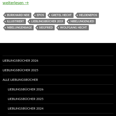
Die Nibelungen von Burkhard Neie
weiterlesen
→
BURKHARD NEIE
EPOS
GRETEL HECHT
HELDENEPOS
ILLUSTRIERT
LIEBLINGSBÜCHER 2019
NIBELUNGENLIED
NIBELUNGENSAGE
SIEGFRIED
WOLFGANG HECHT
LIEBLINGSBÜCHER 2026
LIEBLINGSBÜCHER 2025
ALLE LIEBLINGSBÜCHER
LIEBLINGSBÜCHER 2026
LIEBLINGSBÜCHER 2025
LIEBLINGSBÜCHER 2024