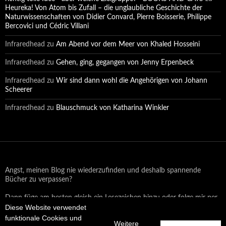
Heureka! Von Atom bis Zufall – die unglaubliche Geschichte der
Naturwissenschaften von Didier Convard, Pierre Boisserie, Philippe
Bercovici und Cédric Villani
Infraredhead
zu
Am Abend vor dem Meer von Khaled Hosseini
Infraredhead
zu
Gehen, ging, gegangen von Jenny Erpenbeck
Infraredhead
zu
Wir sind dann wohl die Angehörigen von Johann
Scheerer
Infraredhead
zu
Blauschmuck von Katharina Winkler
Angst, meinen Blog nie wiederzufinden und deshalb spannende
Bücher zu verpassen?
Dann füge am besten gleich ein Lesezeichen hinzu oder folge mir per
Diese Website verwendet
Email oder auf Facebook!
funktionale Cookies und
Weitere