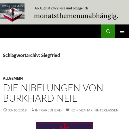
Zum
Inhalt
springen
Suchen
Travel Without Moving
PRIMÄR
MENÜ
Schlagwortarchiv: Siegfried
ALLGEMEIN
DIE NIBELUNGEN VON
BURKHARD NEIE
03/10/2019
INFRAREDHEAD
KOMMENTAR HINTERLASSEN