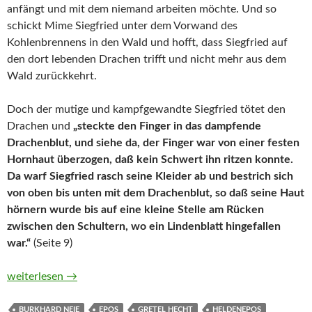
anfängt und mit dem niemand arbeiten möchte. Und so
schickt Mime Siegfried unter dem Vorwand des
Kohlenbrennens in den Wald und hofft, dass Siegfried auf
den dort lebenden Drachen trifft und nicht mehr aus dem
Wald zurückkehrt.
Doch der mutige und kampfgewandte Siegfried tötet den
Drachen und
„steckte den Finger in das dampfende
Drachenblut, und siehe da, der Finger war von einer festen
Hornhaut überzogen, daß kein Schwert ihn ritzen konnte.
Da warf Siegfried rasch seine Kleider ab und bestrich sich
von oben bis unten mit dem Drachenblut, so daß seine Haut
hörnern wurde bis auf eine kleine Stelle am Rücken
zwischen den Schultern, wo ein Lindenblatt hingefallen
war.“
(Seite 9)
Die Nibelungen von Burkhard Neie
weiterlesen
→
BURKHARD NEIE
EPOS
GRETEL HECHT
HELDENEPOS