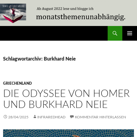
Zum
Inhalt
springen
Suchen
Travel Without Moving
PRIMÄR
MENÜ
Schlagwortarchiv: Burkhard Neie
GRIECHENLAND
DIE ODYSSEE VON HOMER
UND BURKHARD NEIE
28/04/2025
INFRAREDHEAD
KOMMENTAR HINTERLASSEN