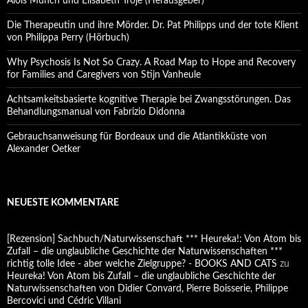
Alois Münch und Elisabeth Troje (Herausgeber)
Die Therapeutin und ihre Mörder. Dr. Pat Philipps und der tote Klient
von Philippa Perry (Hörbuch)
Why Psychosis Is Not So Crazy. A Road Map to Hope and Recovery
for Families and Caregivers von Stijn Vanheule
Achtsamkeitsbasierte kognitive Therapie bei Zwangsstörungen. Das
Behandlungsmanual von Fabrizio Didonna
Gebrauchsanweisung für Bordeaux und die Atlantikküste von
Alexander Oetker
NEUESTE KOMMENTARE
[Rezension] Sachbuch/Naturwissenschaft *** Heureka!: Von Atom bis
Zufall – die unglaubliche Geschichte der Naturwissenschaften ***
richtig tolle Idee - aber welche Zielgruppe? - BOOKS AND CATS
zu
Heureka! Von Atom bis Zufall – die unglaubliche Geschichte der
Naturwissenschaften von Didier Convard, Pierre Boisserie, Philippe
Bercovici und Cédric Villani