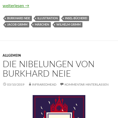
Die zertanzten Schuhe und andere Märchen von Jacob Grim
weiterlesen
→
BURKHARD NEIE
ILLUSTRATION
INSEL-BÜCHEREI
JACOB GRIMM
MÄRCHEN
WILHELM GRIMM
ALLGEMEIN
DIE NIBELUNGEN VON
BURKHARD NEIE
03/10/2019
INFRAREDHEAD
KOMMENTAR HINTERLASSEN