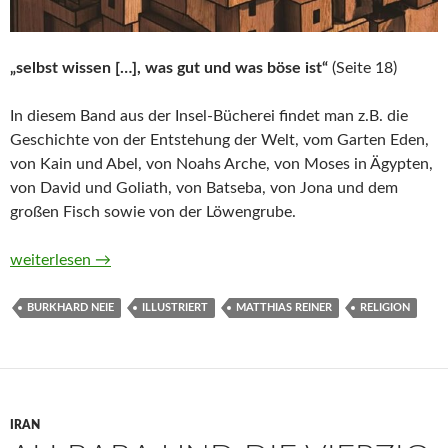
„selbst wissen […], was gut und was böse ist“
(Seite 18)
In diesem Band aus der Insel-Bücherei findet man z.B. die
Geschichte von der Entstehung der Welt, vom Garten Eden,
von Kain und Abel, von Noahs Arche, von Moses in Ägypten,
von David und Goliath, von Batseba, von Jona und dem
großen Fisch sowie von der Löwengrube.
Die schönsten Geschichten aus dem Alten Testament von Matt
weiterlesen
→
BURKHARD NEIE
ILLUSTRIERT
MATTHIAS REINER
RELIGION
IRAN