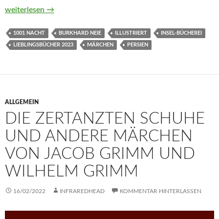
Ali Baba und die vierzig Räuber von Burkhard Neie (Illustrator)
weiterlesen
→
1001 NACHT
BURKHARD NEIE
ILLUSTRIERT
INSEL-BÜCHEREI
LIEBLINGSBÜCHER 2023
MÄRCHEN
PERSIEN
ALLGEMEIN
DIE ZERTANZTEN SCHUHE
UND ANDERE MÄRCHEN
VON JACOB GRIMM UND
WILHELM GRIMM
16/02/2022
INFRAREDHEAD
KOMMENTAR HINTERLASSEN