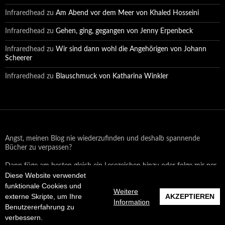
Infraredhead
zu
Am Abend vor dem Meer von Khaled Hosseini
Infraredhead
zu
Gehen, ging, gegangen von Jenny Erpenbeck
Infraredhead
zu
Wir sind dann wohl die Angehörigen von Johann
Scheerer
Infraredhead
zu
Blauschmuck von Katharina Winkler
Angst, meinen Blog nie wiederzufinden und deshalb spannende
Bücher zu verpassen?
Dann füge am besten gleich ein Lesezeichen hinzu oder folge mir per
Diese Website verwendet
Email oder auf Facebook!
funktionale Cookies und
Weitere
externe Skripte, um Ihre
AKZEPTIEREN
Information
Benutzererfahrung zu
Datenschutzerklärung
Stolz präsentiert von WordPress
verbessern.