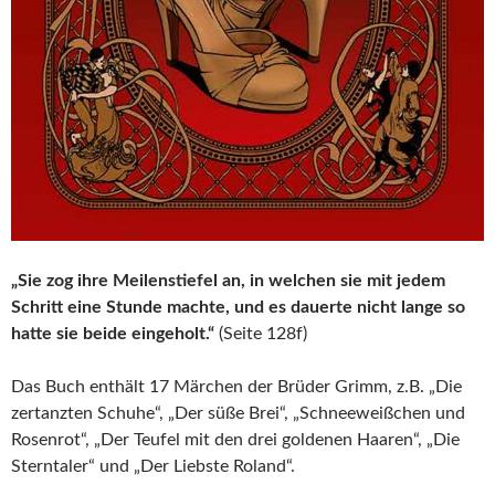
„Sie zog ihre Meilenstiefel an, in welchen sie mit jedem
Schritt eine Stunde machte, und es dauerte nicht lange so
hatte sie beide eingeholt.“
(Seite 128f)
Das Buch enthält 17 Märchen der Brüder Grimm, z.B. „Die
zertanzten Schuhe“, „Der süße Brei“, „Schneeweißchen und
Rosenrot“, „Der Teufel mit den drei goldenen Haaren“, „Die
Sterntaler“ und „Der Liebste Roland“.