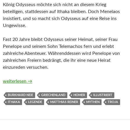
König Odysseus möchte sich nicht an diesem Krieg
beteiligen, stattdessen auf Ithaka bleiben. Doch Menelaos
insistiert, und so macht sich Odysseus auf eine Reise ins
Ungewisse.
Fast 20 Jahre bleibt Odysseus seiner Heimat, seiner Frau
Penelope und seinem Sohn Telemachos fern und erlebt
zahlreiche Abenteuer. Währenddessen wird Penelope von
zahlreichen Freiern bedrängt, die ihr eine neue Heirat
einzureden versuchen.
Die Odyssee von Homer und Burkhard Neie
weiterlesen
→
BURKHARD NEIE
GRIECHENLAND
HOMER
ILLUSTRIERT
ITHAKA
LEGENDE
MATTHIAS REINER
MYTHEN
TROJA