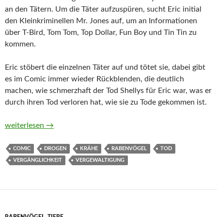
an den Tätern. Um die Täter aufzuspüren, sucht Eric initial
den Kleinkriminellen Mr. Jones auf, um an Informationen
über T-Bird, Tom Tom, Top Dollar, Fun Boy und Tin Tin zu
kommen.
Eric stöbert die einzelnen Täter auf und tötet sie, dabei gibt
es im Comic immer wieder Rückblenden, die deutlich
machen, wie schmerzhaft der Tod Shellys für Eric war, was er
durch ihren Tod verloren hat, wie sie zu Tode gekommen ist.
The Crow. Ultimate Edition von James O’Barr
weiterlesen
→
COMIC
DROGEN
KRÄHE
RABENVÖGEL
TOD
VERGÄNGLICHKEIT
VERGEWALTIGUNG