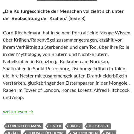
„Die Kulturgeschichte der Menschen vollzieht sich unter
der Beobachtung der Krähen.“
(Seite 8)
Cord Riechelmann hat in seinem Portrait eine Menge Wissen
über Krähen/Rabenvögel zusammengetragen, erzählt von
ihrem Verhältnis zu Sterbenden und dem Tod, über ihre Rolle
in der Mythologie, von Brütern und Nicht-Brütern,
Nebelkrähen in Kreuzberg, Kolkraben am Nordkap,
Saatkrähen in Sankt Petersburg, Dschungelkrähen in Tokio,
die ihre Nester mit zusammengeklauten Drahtkleiderbügeln
verstärken, glücksbringenden Elsternpaaren in der Mongolei,
Raben im Tower of London, Konrad Lorenz, Alfred Hitchcock
und Äsop.
Krähen. Ein Portrait von Cord Riechelmann
weiterlesen
→
CORD RIECHELMANN
ELSTER
HÄHER
ILLUSTRIERT
KRÄHE
LIEBLINGSBÜCHER 2020
NATURKUNDEN
RABE