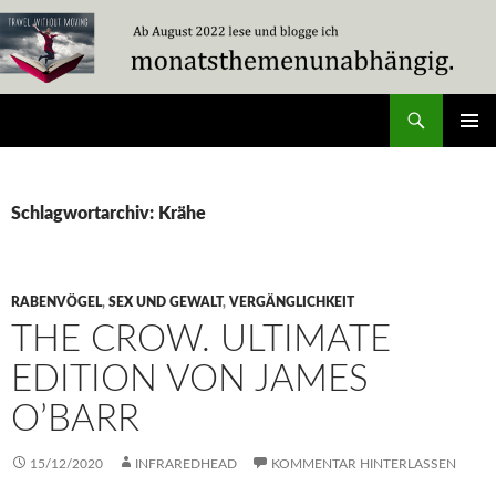
Zum
Inhalt
springen
Suchen
Travel Without Moving
PRIMÄR
MENÜ
Schlagwortarchiv: Krähe
RABENVÖGEL
,
SEX UND GEWALT
,
VERGÄNGLICHKEIT
THE CROW. ULTIMATE
EDITION VON JAMES
O’BARR
15/12/2020
INFRAREDHEAD
KOMMENTAR HINTERLASSEN