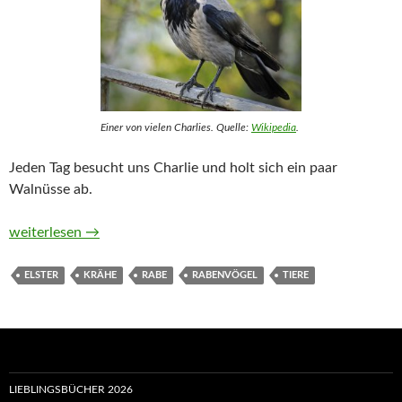
Einer von vielen Charlies. Quelle:
Wikipedia
.
Jeden Tag besucht uns Charlie und holt sich ein paar
Walnüsse ab.
Rabenvögel-Monatsthema im September 2020
weiterlesen
→
ELSTER
KRÄHE
RABE
RABENVÖGEL
TIERE
LIEBLINGSBÜCHER 2026