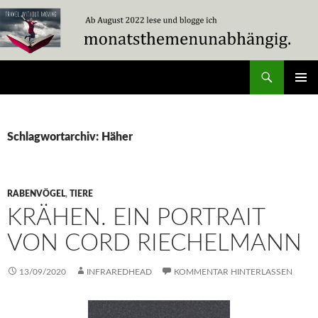
Zum
Inhalt
springen
Suchen
Travel Without Moving
PRIMÄR
MENÜ
Schlagwortarchiv: Häher
RABENVÖGEL
,
TIERE
KRÄHEN. EIN PORTRAIT
VON CORD RIECHELMANN
13/09/2020
INFRAREDHEAD
KOMMENTAR HINTERLASSEN