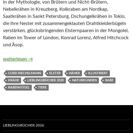
in der Mythologie, von Brütern und Nicht-Brütern,
Nebelkrähen in Kreuzberg, Kolkraben am Nordkap,
Saatkrähen in Sankt Petersburg, Dschungelkrähen in Tokio,
die ihre Nester mit zusammengeklauten Drahtkleiderbügeln
verstärken, glücksbringenden Elsternpaaren in der Mongolei,
Raben im Tower of London, Konrad Lorenz, Alfred Hitchcock
und Äsop.
Krähen. Ein Portrait von Cord Riechelmann
weiterlesen
→
CORD RIECHELMANN
ELSTER
HÄHER
ILLUSTRIERT
KRÄHE
LIEBLINGSBÜCHER 2020
NATURKUNDEN
RABE
RABENVÖGEL
TIERE
LIEBLINGSBÜCHER 2026