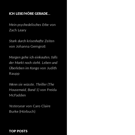
ICH LESE/HÖRE GERADE…
Mein psychedelisches Erbe
von
Zach Leary
Stark durch krisenhafte Zeiten
von Johanna Gerngroß
Morgen gehe ich einkaufen, falls
der Markt noch steht. Leben und
Überleben im Kongo
von Judith
Raupp
Wenn sie wüsste. Thriller (The
Housemaid, Band 1)
von Freida
McFadden
Yesteryear
von Caro Claire
Burke (Hörbuch)
TOP POSTS