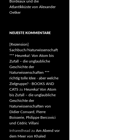
Bordeaux und die
Atlantikküste von Alexander
Oetker
NEUESTE KOMMENTARE
[Rezension]
Sachbuch/Naturwissenschaft
*** Heureka!: Von Atom bis
Zufall – die unglaubliche
Geschichte der
Naturwissenschaften ***
richtig tolle Idee - aber welche
Zielgruppe? - BOOKS AND
CATS
zu
Heureka! Von Atom
bis Zufall – die unglaubliche
Geschichte der
Naturwissenschaften von
Didier Convard, Pierre
Boisserie, Philippe Bercovici
und Cédric Villani
Infraredhead
zu
Am Abend vor
dem Meer von Khaled