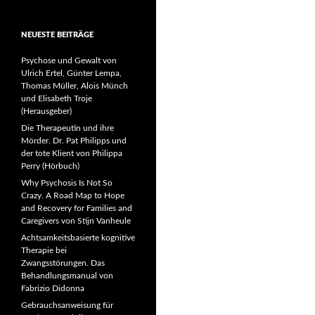
NEUESTE BEITRÄGE
Psychose und Gewalt von
Ulrich Ertel, Günter Lempa,
Thomas Müller, Alois Münch
und Elisabeth Troje
(Herausgeber)
Die Therapeutin und ihre
Mörder. Dr. Pat Philipps und
der tote Klient von Philippa
Perry (Hörbuch)
Why Psychosis Is Not So
Crazy. A Road Map to Hope
and Recovery for Families and
Caregivers von Stijn Vanheule
Achtsamkeitsbasierte kognitive
Therapie bei
Zwangsstörungen. Das
Behandlungsmanual von
Fabrizio Didonna
Gebrauchsanweisung für