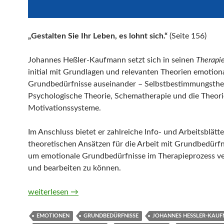
„Gestalten Sie Ihr Leben, es lohnt sich.“
(Seite 156)
Johannes Heßler-Kaufmann setzt sich in seinen
Therapie
initial mit Grundlagen und relevanten Theorien emotion
Grundbedürfnisse auseinander – Selbstbestimmungsthe
Psychologische Theorie, Schematherapie und die Theori
Motivationssysteme.
Im Anschluss bietet er zahlreiche Info- und Arbeitsblätte
theoretischen Ansätzen für die Arbeit mit Grundbedürf
um emotionale Grundbedürfnisse im Therapieprozess v
und bearbeiten zu können.
Therapie-Tools Emotionale Grundbedürfnisse von Joha
weiterlesen
→
EMOTIONEN
GRUNDBEDÜRFNISSE
JOHANNES HESSLER-KAUF