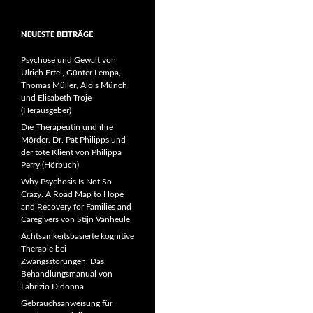
NEUESTE BEITRÄGE
Psychose und Gewalt von
Ulrich Ertel, Günter Lempa,
Thomas Müller, Alois Münch
und Elisabeth Troje
(Herausgeber)
Die Therapeutin und ihre
Mörder. Dr. Pat Philipps und
der tote Klient von Philippa
Perry (Hörbuch)
Why Psychosis Is Not So
Crazy. A Road Map to Hope
and Recovery for Families and
Caregivers von Stijn Vanheule
Achtsamkeitsbasierte kognitive
Therapie bei
Zwangsstörungen. Das
Behandlungsmanual von
Fabrizio Didonna
Gebrauchsanweisung für