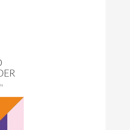
D
D
DER
EN