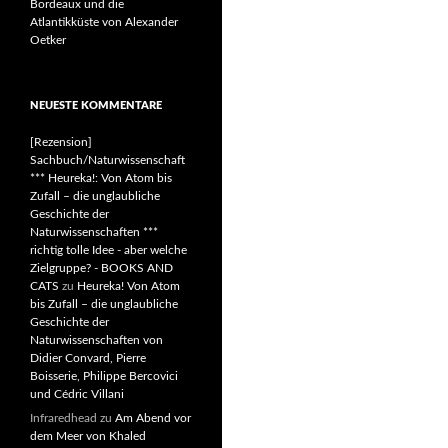
Bordeaux und die
Atlantikküste von Alexander
Oetker
NEUESTE KOMMENTARE
[Rezension]
Sachbuch/Naturwissenschaft
*** Heureka!: Von Atom bis
Zufall – die unglaubliche
Geschichte der
Naturwissenschaften ***
richtig tolle Idee - aber welche
Zielgruppe? - BOOKS AND
CATS
zu
Heureka! Von Atom
bis Zufall – die unglaubliche
Geschichte der
Naturwissenschaften von
Didier Convard, Pierre
Boisserie, Philippe Bercovici
und Cédric Villani
Infraredhead
zu
Am Abend vor
dem Meer von Khaled