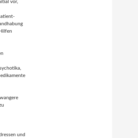
itial vor,
atient-
Handhabung
ilfen
en
sychotika,
Medikamente
chwangere
zu
Adressen und