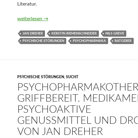
Literatur.
Umgang mit Psychopharmaka. Wirkungen, Nebenwirkunge
weiterlesen
→
JAN DREHER
KERSTIN RIEMENSCHNEIDER
NILS GREVE
PSYCHISCHE STÖRUNGEN
PSYCHOPHARMAKA
RATGEBER
PSYCHISCHE STÖRUNGEN
,
SUCHT
PSYCHOPHARMAKOTHER
GRIFFBEREIT. MEDIKAME
PSYCHOAKTIVE
GENUSSMITTEL UND DR
VON JAN DREHER