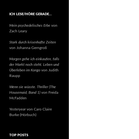
ICH LESE/HÖRE GERADE…
Mein psychedelisches Erbe
von
Zach Leary
Stark durch krisenhafte Zeiten
von Johanna Gerngroß
Morgen gehe ich einkaufen, falls
der Markt noch steht. Leben und
Überleben im Kongo
von Judith
Raupp
Wenn sie wüsste. Thriller (The
Housemaid, Band 1)
von Freida
McFadden
Yesteryear
von Caro Claire
Burke (Hörbuch)
TOP POSTS