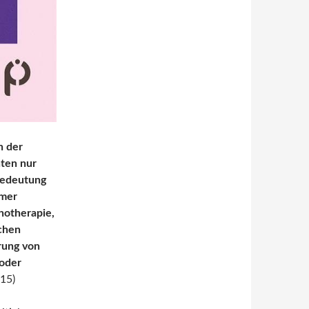
n der
ten nur
 Bedeutung
mmer
chotherapie,
ichen
rung von
 oder
 15)