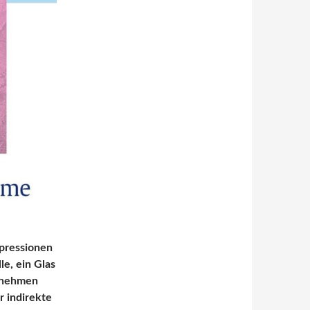
epressionen
le, ein Glas
s nehmen
r indirekte