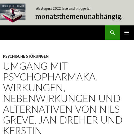
Zum
Inhalt
springen
Suchen
Travel Without Moving
PRIMÄR
MENÜ
PSYCHISCHE STÖRUNGEN
UMGANG MIT
PSYCHOPHARMAKA.
WIRKUNGEN,
NEBENWIRKUNGEN UND
ALTERNATIVEN VON NILS
GREVE, JAN DREHER UND
KERSTIN