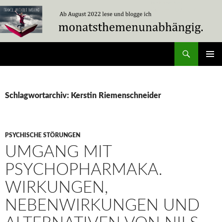
Zum
Inhalt
springen
Suchen
Travel Without Moving
PRIMÄR
MENÜ
Schlagwortarchiv: Kerstin Riemenschneider
PSYCHISCHE STÖRUNGEN
UMGANG MIT
PSYCHOPHARMAKA.
WIRKUNGEN,
NEBENWIRKUNGEN UND