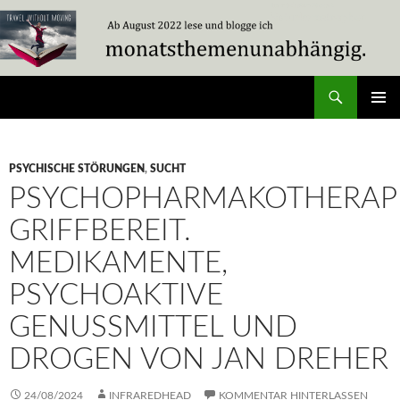
Zum
Inhalt
springen
Suchen
Travel Without Moving
PRIMÄR
MENÜ
PSYCHISCHE STÖRUNGEN
,
SUCHT
PSYCHOPHARMAKOTHERAP
GRIFFBEREIT.
MEDIKAMENTE,
PSYCHOAKTIVE
GENUSSMITTEL UND
DROGEN VON JAN DREHER
24/08/2024
INFRAREDHEAD
KOMMENTAR HINTERLASSEN