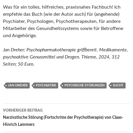
Was für ein tolles, hilfreiches, praxisnahes Fachbuch! Ich
empfehle das Buch (wie der Autor auch) für (angehende)
Psychiater, Psychologen, Psychotherapeuten, für andere
Mitarbeiter des Gesundheitssystems sowie für Betroffene
und Angehörige.
Jan Dreher: Psychopharmakotherapie griffbereit. Medikamente,
psychoaktive Genussmittel und Drogen. Thieme, 2024, 312
Seiten; 50 Euro.
JAN DREHER
PSYCHIATRIE
PSYCHISCHE STÖRUNGEN
SUCHT
Beitragsnavigation
VORHERIGER BEITRAG
Narzisstische Störung (Fortschritte der Psychotherapie) von Claas-
Hinrich Lammers