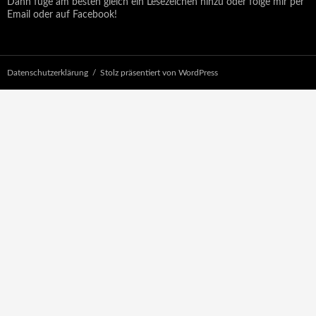
Dann füge am besten gleich ein Lesezeichen hinzu oder folge mir per
Email oder auf Facebook!
Datenschutzerklärung
Stolz präsentiert von WordPress