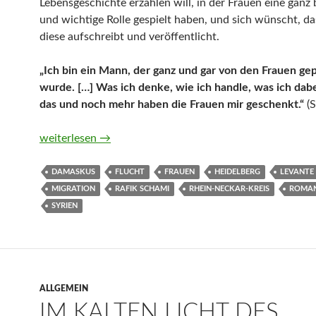
Lebensgeschichte erzählen will, in der Frauen eine ganz
und wichtige Rolle gespielt haben, und sich wünscht, da
diese aufschreibt und veröffentlicht.
„Ich bin ein Mann, der ganz und gar von den Frauen ge
wurde. […] Was ich denke, wie ich handle, was ich dabei
das und noch mehr haben die Frauen mir geschenkt.“
(S
Das Mosaik der Frauen von Rafik Schami
weiterlesen
→
DAMASKUS
FLUCHT
FRAUEN
HEIDELBERG
LEVANTE
MIGRATION
RAFIK SCHAMI
RHEIN-NECKAR-KREIS
ROMA
SYRIEN
ALLGEMEIN
IM KALTEN LICHT DES