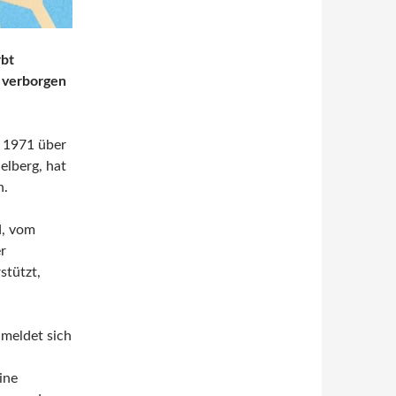
rbt
r verborgen
t 1971 über
elberg, hat
n.
d, vom
r
stützt,
 meldet sich
ine