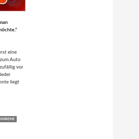
 man
möchte.“
rst eine
 zum Auto
ufällig vor
ieder
nte liegt
20) von Wolfgang Burger
IMIREIHE