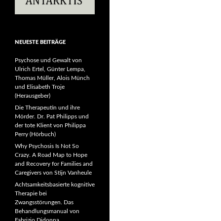
NEUESTE BEITRÄGE
Psychose und Gewalt von
Ulrich Ertel, Günter Lempa,
Thomas Müller, Alois Münch
und Elisabeth Troje
(Herausgeber)
Die Therapeutin und ihre
Mörder. Dr. Pat Philipps und
der tote Klient von Philippa
Perry (Hörbuch)
Why Psychosis Is Not So
Crazy. A Road Map to Hope
and Recovery for Families and
Caregivers von Stijn Vanheule
Achtsamkeitsbasierte kognitive
Therapie bei
Zwangsstörungen. Das
Behandlungsmanual von
Fabrizio Didonna