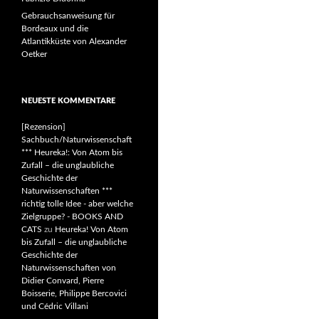
Gebrauchsanweisung für
Bordeaux und die
Atlantikküste von Alexander
Oetker
NEUESTE KOMMENTARE
[Rezension]
Sachbuch/Naturwissenschaft
*** Heureka!: Von Atom bis
Zufall – die unglaubliche
Geschichte der
Naturwissenschaften ***
richtig tolle Idee - aber welche
Zielgruppe? - BOOKS AND
CATS
zu
Heureka! Von Atom
bis Zufall – die unglaubliche
Geschichte der
Naturwissenschaften von
Didier Convard, Pierre
Boisserie, Philippe Bercovici
und Cédric Villani