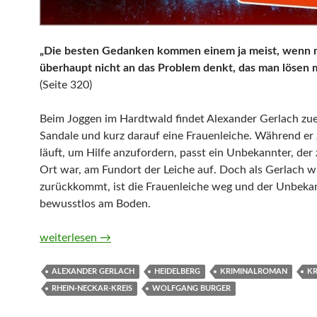
„Die besten Gedanken kommen einem ja meist, wenn
überhaupt nicht an das Problem denkt, das man lösen 
(Seite 320)
Beim Joggen im Hardtwald findet Alexander Gerlach zue
Sandale und kurz darauf eine Frauenleiche. Während er
läuft, um Hilfe anzufordern, passt ein Unbekannter, der z
Ort war, am Fundort der Leiche auf. Doch als Gerlach w
zurückkommt, ist die Frauenleiche weg und der Unbekan
bewusstlos am Boden.
Im kalten Licht des Morgens (Alexander-Gerlach-Reihe 
weiterlesen
→
ALEXANDER GERLACH
HEIDELBERG
KRIMINALROMAN
KR
RHEIN-NECKAR-KREIS
WOLFGANG BURGER