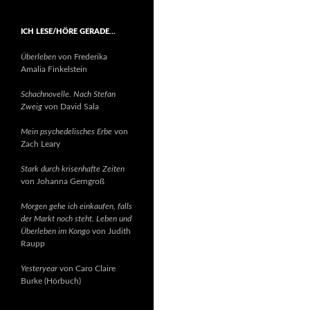
ICH LESE/HÖRE GERADE…
Überleben
von Frederika
Amalia Finkelstein
Schachnovelle. Nach Stefan
Zweig
von David Sala
Mein psychedelisches Erbe
von
Zach Leary
Stark durch krisenhafte Zeiten
von Johanna Gerngroß
Morgen gehe ich einkaufen, falls
der Markt noch steht. Leben und
Überleben im Kongo
von Judith
Raupp
Yesteryear
von Caro Claire
Burke (Hörbuch)