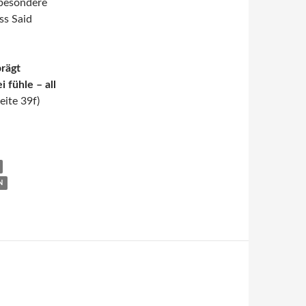
 besondere
ss Said
prägt
 fühle – all
eite 39f)
N