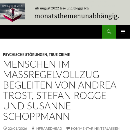
Zum
Inhalt
springen
Suchen
Travel Without Moving
PRIMÄR
MENÜ
PSYCHISCHE STÖRUNGEN
,
TRUE CRIME
MENSCHEN IM
MASSREGELVOLLZUG B
EGLEITEN VON ANDREA T
ROST, STEFAN ROGGE U
ND SUSANNE S
CHOPPMANN
22/01/2026
INFRAREDHEAD
KOMMENTAR HINTERLASSEN