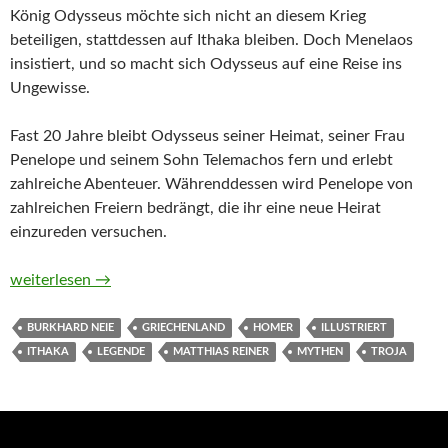
König Odysseus möchte sich nicht an diesem Krieg
beteiligen, stattdessen auf Ithaka bleiben. Doch Menelaos
insistiert, und so macht sich Odysseus auf eine Reise ins
Ungewisse.
Fast 20 Jahre bleibt Odysseus seiner Heimat, seiner Frau
Penelope und seinem Sohn Telemachos fern und erlebt
zahlreiche Abenteuer. Währenddessen wird Penelope von
zahlreichen Freiern bedrängt, die ihr eine neue Heirat
einzureden versuchen.
Die Odyssee von Homer und Burkhard Neie
weiterlesen
→
BURKHARD NEIE
GRIECHENLAND
HOMER
ILLUSTRIERT
ITHAKA
LEGENDE
MATTHIAS REINER
MYTHEN
TROJA