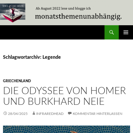
Zum
Inhalt
springen
Suchen
Travel Without Moving
PRIMÄR
MENÜ
Schlagwortarchiv: Legende
GRIECHENLAND
DIE ODYSSEE VON HOMER
UND BURKHARD NEIE
28/04/2025
INFRAREDHEAD
KOMMENTAR HINTERLASSEN