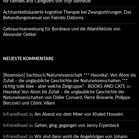
for Families and Caregivers von Stijn Vanheule
Achtsamkeitsbasierte kognitive Therapie bei Zwangsstörungen. Das
Behandlungsmanual von Fabrizio Didonna
Gebrauchsanweisung für Bordeaux und die Atlantikküste von
Alexander Oetker
NEUESTE KOMMENTARE
[Rezension] Sachbuch/Naturwissenschaft *** Heureka!: Von Atom bis
Zufall – die unglaubliche Geschichte der Naturwissenschaften ***
richtig tolle Idee - aber welche Zielgruppe? - BOOKS AND CATS
zu
Heureka! Von Atom bis Zufall – die unglaubliche Geschichte der
Naturwissenschaften von Didier Convard, Pierre Boisserie, Philippe
Bercovici und Cédric Villani
Infraredhead
zu
Am Abend vor dem Meer von Khaled Hosseini
Infraredhead
zu
Gehen, ging, gegangen von Jenny Erpenbeck
Infraredhead
zu
Wir sind dann wohl die Angehörigen von Johann