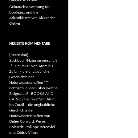
Gebrauchsanweisung für
Bordeaux und die
Atlantikküste von Alexander
Oetker
NEUESTE KOMMENTARE
[Rezension]
Sachbuch/Naturwissenschaft
*** Heureka!: Von Atom bis
Zufall – die unglaubliche
Geschichte der
Naturwissenschaften ***
richtig tolle Idee - aber welche
Zielgruppe? - BOOKS AND
CATS
zu
Heureka! Von Atom
bis Zufall – die unglaubliche
Geschichte der
Naturwissenschaften von
Didier Convard, Pierre
Boisserie, Philippe Bercovici
und Cédric Villani