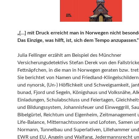
„[…] mit Druck erreicht man in Norwegen nicht besonde
Das Einzige, was hilft, ist, sich dem Tempo anzupassen.“
Julia Fellinger erzählt am Beispiel des Münchner
Versicherungsdetektivs Stefan Derek von den Fallstrick
Fettnäpfchen, in die man in Norwegen geraten bzw. tret
Sie berichtet von Namen und Friedland-Klingelschildern
und nynorsk, (Un-) Höflichkeit und Schweigsamkeit, jan
bunad, Fjord und Segeln, Königshaus und Volksnähe, Al
Einladungen, Schulabschluss und Feiertagen, Gleichheit
und Bildungssystem, Johannisfeuer und Einweggrill, Sa
Bibelgürtel, Reichtum und Eigenheim, Zeitmanagement
Life-Balance, Mitternachtssonne und Lofoten, Samen u
Normann, Tunnelbau und Superlativen, Lillehammer und
EWR und EU, Angeln und Walfang, Jedermannsrecht u