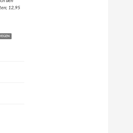
rch den
ten; 12,95
EGEN