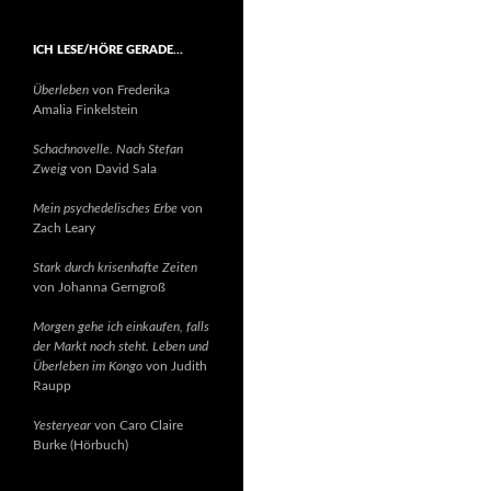
ICH LESE/HÖRE GERADE…
Überleben
von Frederika
Amalia Finkelstein
Schachnovelle. Nach Stefan
Zweig
von David Sala
Mein psychedelisches Erbe
von
Zach Leary
Stark durch krisenhafte Zeiten
von Johanna Gerngroß
Morgen gehe ich einkaufen, falls
der Markt noch steht. Leben und
Überleben im Kongo
von Judith
Raupp
Yesteryear
von Caro Claire
Burke (Hörbuch)