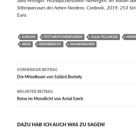
Julia Fellinger: Fettnäpfchenführer Norwegen. Im Slalom du
Sittenparcours des hohen Nordens. Conbook, 2019, 253 Sei
Euro.
EUROPA
FETTNÄPFCHENFÜHRER
JULIA FELLINGER
NORW
REISE
REISEBERICHT
SKANDINAVIEN
Beitragsnavigation
VORHERIGER BEITRAG
Die Mittellosen von Szilárd Borbély
NÄCHSTER BEITRAG
Reise im Mondlicht von Antal Szerb
DAZU HAB ICH AUCH WAS ZU SAGEN!