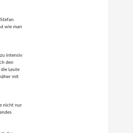
 Stefan
nd wie man
zu intensiv
ch den
 die Leute
näher mit
e nicht nur
Landes