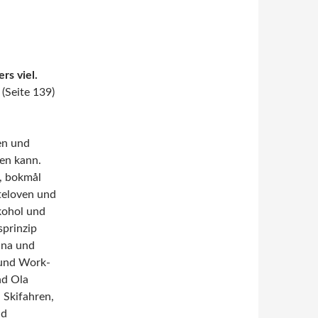
rs viel.
(Seite 139)
en und
en kann.
, bokmål
teloven und
kohol und
sprinzip
una und
 und Work-
nd Ola
 Skifahren,
nd