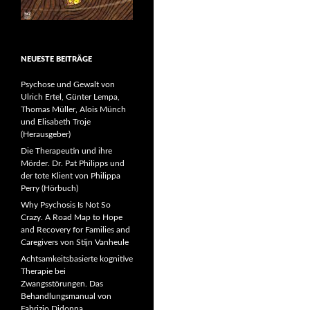
NEUESTE BEITRÄGE
Psychose und Gewalt von
Ulrich Ertel, Günter Lempa,
Thomas Müller, Alois Münch
und Elisabeth Troje
(Herausgeber)
Die Therapeutin und ihre
Mörder. Dr. Pat Philipps und
der tote Klient von Philippa
Perry (Hörbuch)
Why Psychosis Is Not So
Crazy. A Road Map to Hope
and Recovery for Families and
Caregivers von Stijn Vanheule
Achtsamkeitsbasierte kognitive
Therapie bei
Zwangsstörungen. Das
Behandlungsmanual von
Fabrizio Didonna