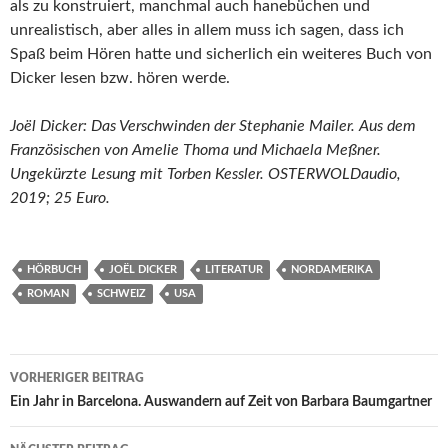
als zu konstruiert, manchmal auch hanebüchen und
unrealistisch, aber alles in allem muss ich sagen, dass ich
Spaß beim Hören hatte und sicherlich ein weiteres Buch von
Dicker lesen bzw. hören werde.
Joël Dicker: Das Verschwinden der Stephanie Mailer. Aus dem
Französischen von Amelie Thoma und Michaela Meßner.
Ungekürzte Lesung mit Torben Kessler. OSTERWOLDaudio,
2019; 25 Euro.
HÖRBUCH
JOËL DICKER
LITERATUR
NORDAMERIKA
ROMAN
SCHWEIZ
USA
Beitragsnavigation
VORHERIGER BEITRAG
Ein Jahr in Barcelona. Auswandern auf Zeit von Barbara Baumgartner