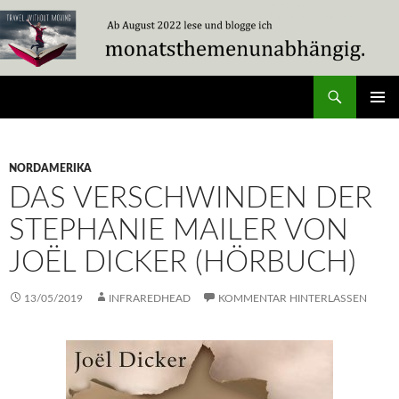
Zum
Inhalt
springen
Suchen
Travel Without Moving
PRIMÄR
MENÜ
NORDAMERIKA
DAS VERSCHWINDEN DER
STEPHANIE MAILER VON
JOËL DICKER (HÖRBUCH)
13/05/2019
INFRAREDHEAD
KOMMENTAR HINTERLASSEN