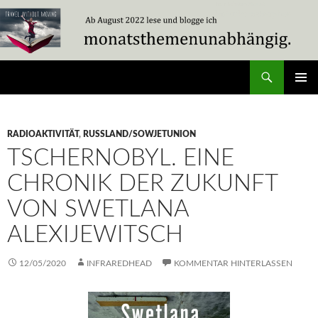
Zum
Inhalt
springen
Suchen
Travel Without Moving
PRIMÄR
MENÜ
RADIOAKTIVITÄT
,
RUSSLAND/SOWJETUNION
TSCHERNOBYL. EINE
CHRONIK DER ZUKUNFT
VON SWETLANA
ALEXIJEWITSCH
12/05/2020
INFRAREDHEAD
KOMMENTAR HINTERLASSEN