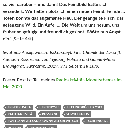
so viel darüber – und dann! Das Feindbild hatte sich
verändert. Wir hatten plötzlich einen neuen Feind. Feinde …
Töten konnte das abgemähte Heu. Der geangelte Fisch, das
gefangene Wild. Ein Apfel … Die Welt um uns herum, uns
früher so gefügig und freundlich gesinnt, flößte nun Angst
ein.“
(Seite 44f)
Swetlana Alexijewitsch: Tschernobyl. Eine Chronik der Zukunft.
Aus dem Russischen von Ingeborg Kolinko und Ganna-Maria
Braungardt. Suhrkamp, 2019, 371 Seiten; 18 Euro.
Dieser Post ist Teil meines
Radioaktivität-Monatsthemas im
Mai 2020
.
ERINNERUNGEN
KERNPHYSIK
LIEBLINGSBÜCHER 2019
RADIOAKTIVITÄT
RUSSLAND
SOWJETUNION
SWETLANA ALEXANDROWNA ALEXIJEWITSCH
TSCHERNOBYL
UKRAINE
WEISSRUSSLAND