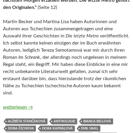
nächsten Morgen erzählen werden. Die letzte Metro gehört
den Originalen.“
(Seite 12)
Martin Becker und Martina Lisa haben Autorinnen und
Autoren aus Tschechien zusammengetragen und eine
Auswahl ihrer Geschichten in
Die letzte Metro
veröffentlicht.
Ich selbst kannte keinen einzigen der im Buch erwähnten
Autoren, lediglich Tereza Semotamová war mir durch ihren
Roman
Im Schrank
, der allerdings noch ungelesen in meinem
Regal steht, ein Begriff. Mir haben diese Einblicke in eine mir
recht unbekannte Literaturwelt gefallen, zumal ich sehr
erstaunt darüber bin, dass hierzulande trotz der räumlichen
Nähe zu Tschechien tschechische Autoren kaum bekannt
sind.
Die letzte Metro. Junge Literatur aus Tschechien von Martin Be
weiterlesen
→
ALŽBĚTA STANČÁKOVÁ
ANTHOLOGIE
BIANCA BELLOVÁ
DORA ČECHOVA
DORA KAPRÁLOVÁ
EMIL HAKL