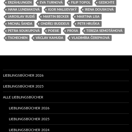
ERZÄHLUNGEN
EVA TURNOVÁ
FILIP TOPOL
GEDICHTE
HANA LUNDIAKOVÁ
IGOR MALIJEVSKÝ
IRENA DOUSKOVÁ
JAROSLAV RUDIŠ
MARTIN BECKER
MARTINA LISA
MICHAL ŠANDA
ONDŘEJ BUDDEUS
PETR HRUŠKA
PETRA SOUKUPOVÁ
POESIE
PROSA
TEREZA SEMOTÁMOVÁ
TSCHECHIEN
VÁCLAV KAHUDA
VLADIMÍRA ČEREPKOVÁ
LIEBLINGSBÜCHER 2026
LIEBLINGSBÜCHER 2025
ALLE LIEBLINGSBÜCHER
LIEBLINGSBÜCHER 2026
LIEBLINGSBÜCHER 2025
LIEBLINGSBÜCHER 2024