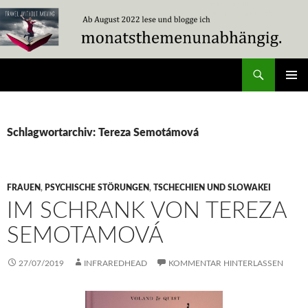
Zum
Inhalt
springen
Suchen
Travel Without Moving
PRIMÄR
MENÜ
Schlagwortarchiv: Tereza Semotámová
FRAUEN
,
PSYCHISCHE STÖRUNGEN
,
TSCHECHIEN UND SLOWAKEI
IM SCHRANK VON TEREZA
SEMOTAMOVÁ
27/07/2019
INFRAREDHEAD
KOMMENTAR HINTERLASSEN