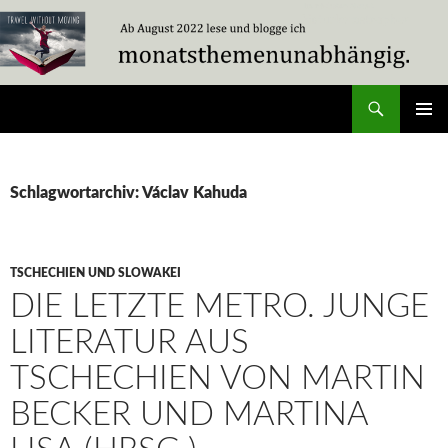
Zum
Inhalt
springen
Suchen
Travel Without Moving
PRIMÄR
MENÜ
Schlagwortarchiv: Václav Kahuda
TSCHECHIEN UND SLOWAKEI
DIE LETZTE METRO. JUNGE
LITERATUR AUS
TSCHECHIEN VON MARTIN
BECKER UND MARTINA