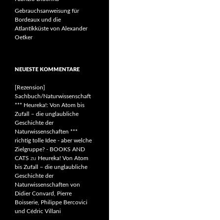
Gebrauchsanweisung für
Bordeaux und die
Atlantikküste von Alexander
Oetker
NEUESTE KOMMENTARE
[Rezension]
Sachbuch/Naturwissenschaft
*** Heureka!: Von Atom bis
Zufall – die unglaubliche
Geschichte der
Naturwissenschaften ***
richtig tolle Idee - aber welche
Zielgruppe? - BOOKS AND
CATS
zu
Heureka! Von Atom
bis Zufall – die unglaubliche
Geschichte der
Naturwissenschaften von
Didier Convard, Pierre
Boisserie, Philippe Bercovici
und Cédric Villani