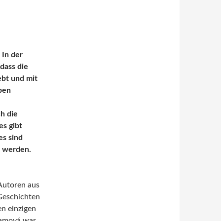
 In der
 dass die
iebt und mit
ben
h die
es gibt
es sind
n werden.
Autoren aus
Geschichten
en einzigen
tamová war