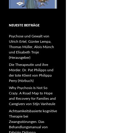
NEUESTE BEITRÄGE
Psychose und Gewalt von
Ulrich Ertel, Günter Lempa,
Thomas Müller, Alois Münch
und Elisabeth Troje
(Herausgeber)
Die Therapeutin und ihre
Mörder. Dr. Pat Philipps und
der tote Klient von Philippa
Perry (Hörbuch)
Why Psychosis Is Not So
Crazy. A Road Map to Hope
and Recovery for Families and
Caregivers von Stijn Vanheule
Achtsamkeitsbasierte kognitive
Therapie bei
Zwangsstörungen. Das
Behandlungsmanual von
Fabrizio Didonna