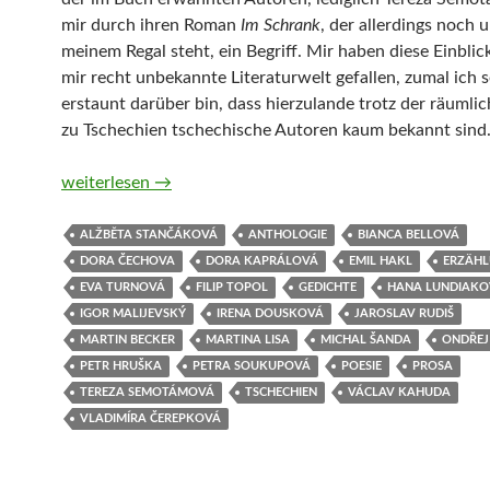
mir durch ihren Roman
Im Schrank
, der allerdings noch 
meinem Regal steht, ein Begriff. Mir haben diese Einblick
mir recht unbekannte Literaturwelt gefallen, zumal ich 
erstaunt darüber bin, dass hierzulande trotz der räumli
zu Tschechien tschechische Autoren kaum bekannt sind
Die letzte Metro. Junge Literatur aus Tschechien von Ma
weiterlesen
→
ALŽBĚTA STANČÁKOVÁ
ANTHOLOGIE
BIANCA BELLOVÁ
DORA ČECHOVA
DORA KAPRÁLOVÁ
EMIL HAKL
ERZÄH
EVA TURNOVÁ
FILIP TOPOL
GEDICHTE
HANA LUNDIAKO
IGOR MALIJEVSKÝ
IRENA DOUSKOVÁ
JAROSLAV RUDIŠ
MARTIN BECKER
MARTINA LISA
MICHAL ŠANDA
ONDŘEJ
PETR HRUŠKA
PETRA SOUKUPOVÁ
POESIE
PROSA
TEREZA SEMOTÁMOVÁ
TSCHECHIEN
VÁCLAV KAHUDA
VLADIMÍRA ČEREPKOVÁ