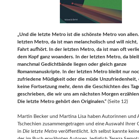
„Und die letzte Metro ist die schönste Metro von allen.
letzten Metro, da ist man melancholisch und will nicht,
Fahrt aufhört. In der letzten Metro, da ist man oft verl
dem Kopf ganz woanders. In der letzten Metro, da blei
manchmal Gedichtbände liegen oder gleich ganze
Romanmanuskripte. In der letzten Metro bleibt nur noc
zufriedene Müdigkeit oder die müde Unzufriedenheit, 
keine Fortsetzung mehr, denn die Geschichten des Tag
geschrieben, die wir uns am nächsten Morgen erzähle
Die letzte Metro gehört den Originalen.“
(Seite 12)
Martin Becker und Martina Lisa haben Autorinnen und 
Tschechien zusammengetragen und eine Auswahl ihrer 
in
Die letzte Metro
veröffentlicht. Ich selbst kannte kein
der im Buch erwähnten Autoren, lediglich Tereza Semo