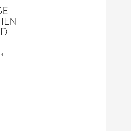
GE
HIEN
ND
EN