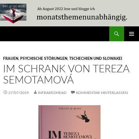
Zum
Inhalt
springen
Suchen
Travel Without Moving
PRIMÄR
MENÜ
FRAUEN
,
PSYCHISCHE STÖRUNGEN
,
TSCHECHIEN UND SLOWAKEI
IM SCHRANK VON TEREZA
SEMOTAMOVÁ
27/07/2019
INFRAREDHEAD
KOMMENTAR HINTERLASSEN