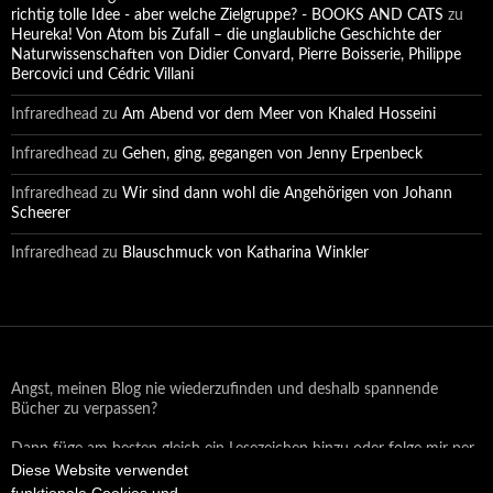
richtig tolle Idee - aber welche Zielgruppe? - BOOKS AND CATS
zu
Heureka! Von Atom bis Zufall – die unglaubliche Geschichte der
Naturwissenschaften von Didier Convard, Pierre Boisserie, Philippe
Bercovici und Cédric Villani
Infraredhead
zu
Am Abend vor dem Meer von Khaled Hosseini
Infraredhead
zu
Gehen, ging, gegangen von Jenny Erpenbeck
Infraredhead
zu
Wir sind dann wohl die Angehörigen von Johann
Scheerer
Infraredhead
zu
Blauschmuck von Katharina Winkler
Angst, meinen Blog nie wiederzufinden und deshalb spannende
Bücher zu verpassen?
Dann füge am besten gleich ein Lesezeichen hinzu oder folge mir per
Diese Website verwendet
Email oder auf Facebook!