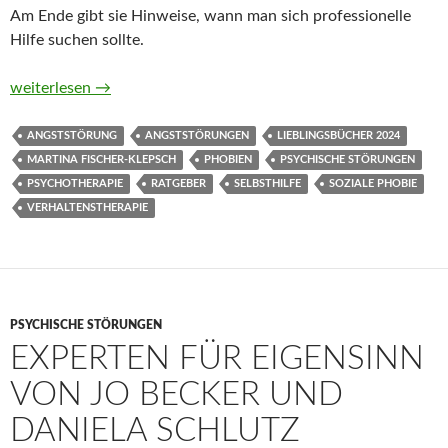
Am Ende gibt sie Hinweise, wann man sich professionelle
Hilfe suchen sollte.
Soziale Phobie – die heimliche Angst. Selbsthilfeprogramm mi
weiterlesen
→
ANGSTSTÖRUNG
ANGSTSTÖRUNGEN
LIEBLINGSBÜCHER 2024
MARTINA FISCHER-KLEPSCH
PHOBIEN
PSYCHISCHE STÖRUNGEN
PSYCHOTHERAPIE
RATGEBER
SELBSTHILFE
SOZIALE PHOBIE
VERHALTENSTHERAPIE
PSYCHISCHE STÖRUNGEN
EXPERTEN FÜR EIGENSINN
VON JO BECKER UND
DANIELA SCHLUTZ