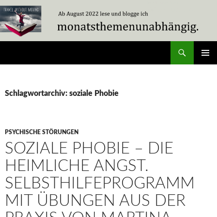
Zum
Inhalt
springen
Suchen
Travel Without Moving
PRIMÄR
MENÜ
Schlagwortarchiv: soziale Phobie
PSYCHISCHE STÖRUNGEN
SOZIALE PHOBIE – DIE
HEIMLICHE ANGST.
SELBSTHILFEPROGRAMM
MIT ÜBUNGEN AUS DER