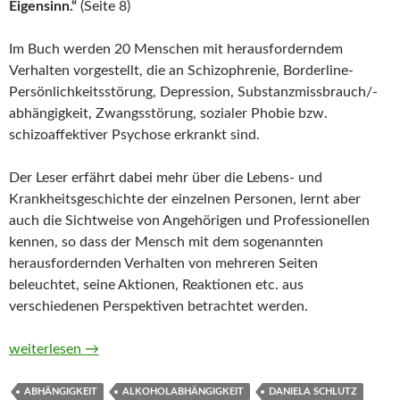
Eigensinn.“
(Seite 8)
Im Buch werden 20 Menschen mit herausforderndem
Verhalten vorgestellt, die an Schizophrenie, Borderline-
Persönlichkeitsstörung, Depression, Substanzmissbrauch/-
abhängigkeit, Zwangsstörung, sozialer Phobie bzw.
schizoaffektiver Psychose erkrankt sind.
Der Leser erfährt dabei mehr über die Lebens- und
Krankheitsgeschichte der einzelnen Personen, lernt aber
auch die Sichtweise von Angehörigen und Professionellen
kennen, so dass der Mensch mit dem sogenannten
herausfordernden Verhalten von mehreren Seiten
beleuchtet, seine Aktionen, Reaktionen etc. aus
verschiedenen Perspektiven betrachtet werden.
Experten für Eigensinn von Jo Becker und Daniela Schlutz
weiterlesen
→
ABHÄNGIGKEIT
ALKOHOLABHÄNGIGKEIT
DANIELA SCHLUTZ