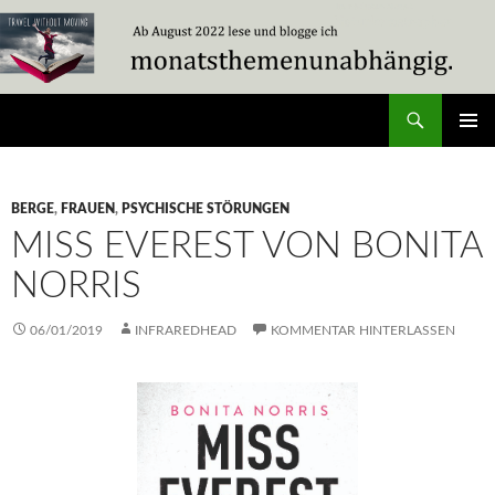
Zum
Inhalt
springen
Suchen
Travel Without Moving
PRIMÄR
MENÜ
BERGE
,
FRAUEN
,
PSYCHISCHE STÖRUNGEN
MISS EVEREST VON BONITA
NORRIS
06/01/2019
INFRAREDHEAD
KOMMENTAR HINTERLASSEN