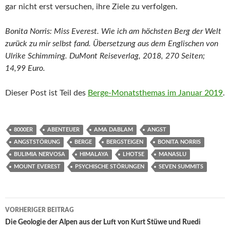
gar nicht erst versuchen, ihre Ziele zu verfolgen.
Bonita Norris: Miss Everest. Wie ich am höchsten Berg der Welt
zurück zu mir selbst fand. Übersetzung aus dem Englischen von
Ulrike Schimming. DuMont Reiseverlag, 2018, 270 Seiten;
14,99 Euro.
Dieser Post ist Teil des
Berge-Monatsthemas im Januar 2019
.
8000ER
ABENTEUER
AMA DABLAM
ANGST
ANGSTSTÖRUNG
BERGE
BERGSTEIGEN
BONITA NORRIS
BULIMIA NERVOSA
HIMALAYA
LHOTSE
MANASLU
MOUNT EVEREST
PSYCHISCHE STÖRUNGEN
SEVEN SUMMITS
Beitragsnavigation
VORHERIGER BEITRAG
Die Geologie der Alpen aus der Luft von Kurt Stüwe und Ruedi