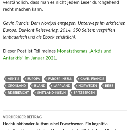
verständlich, dass man es nicht jedem Leser durchgehend
recht machen kann.
Gavin Francis: Dem Nordpol entgegen. Unterwegs im arktischen
Europa. DuMont Reiseverlag, 2014, 350 Seiten; vergriffen
(antiquarisch und als Ebook erhältlich).
Dieser Post ist Teil meines
Monatsthemas „Arktis und
Antarktis“ im Januar 2021
.
ARKTIS
EUROPA
FÄRÖER-INSELN
GAVIN FRANCIS
GRÖNLAND
ISLAND
LAPPLAND
NORWEGEN
REISE
REISEBERICHT
SHETLAND-INSELN
SPITZBERGEN
Beitragsnavigation
VORHERIGER BEITRAG
Hochfunktionaler Autismus bei Erwachsenen. Ein kognitiv-