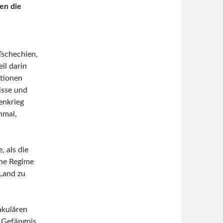
en die
Tschechien,
il darin
ationen
isse und
enkrieg
nmal,
, als die
che Regime
Land zu
akulären
 Gefängnis,