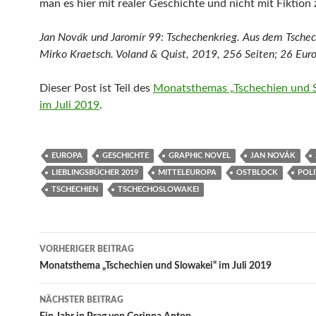
man es hier mit realer Geschichte und nicht mit Fiktion 
Jan Novák und Jaromír 99: Tschechenkrieg. Aus dem Tschec
Mirko Kraetsch. Voland & Quist, 2019, 256 Seiten; 26 Euro
Dieser Post ist Teil des
Monatsthemas „Tschechien und 
im Juli 2019
.
EUROPA
GESCHICHTE
GRAPHIC NOVEL
JAN NOVÁK
LIEBLINGSBÜCHER 2019
MITTELEUROPA
OSTBLOCK
POLI
TSCHECHIEN
TSCHECHOSLOWAKEI
Beitragsnavigation
VORHERIGER BEITRAG
Monatsthema „Tschechien und Slowakei“ im Juli 2019
NÄCHSTER BEITRAG