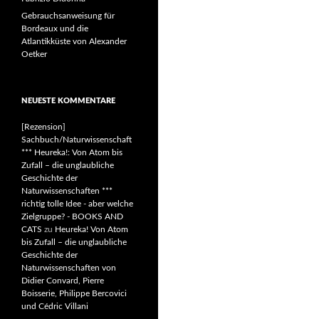
Gebrauchsanweisung für
Bordeaux und die
Atlantikküste von Alexander
Oetker
NEUESTE KOMMENTARE
[Rezension]
Sachbuch/Naturwissenschaft
*** Heureka!: Von Atom bis
Zufall – die unglaubliche
Geschichte der
Naturwissenschaften ***
richtig tolle Idee - aber welche
Zielgruppe? - BOOKS AND
CATS
zu
Heureka! Von Atom
bis Zufall – die unglaubliche
Geschichte der
Naturwissenschaften von
Didier Convard, Pierre
Boisserie, Philippe Bercovici
und Cédric Villani