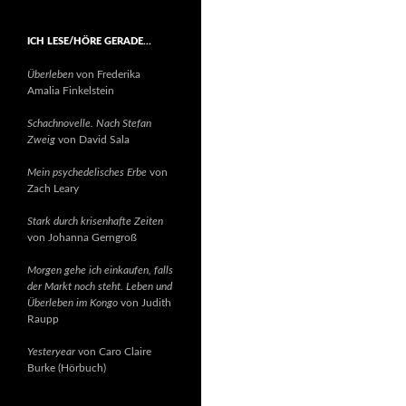
ICH LESE/HÖRE GERADE…
Überleben
von Frederika
Amalia Finkelstein
Schachnovelle. Nach Stefan
Zweig
von David Sala
Mein psychedelisches Erbe
von
Zach Leary
Stark durch krisenhafte Zeiten
von Johanna Gerngroß
Morgen gehe ich einkaufen, falls
der Markt noch steht. Leben und
Überleben im Kongo
von Judith
Raupp
Yesteryear
von Caro Claire
Burke (Hörbuch)