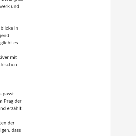
gwerk und
blicke in
agend
glicht es
iver mit
chischen
s passt
m Prag der
nd erzählt
ten der
igen, dass