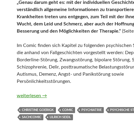
„Genau darum geht es: mit der individuellen Geschicht
verständlich allgemeine Informationen zu transportiere
Krankheiten treten uns entgegen, zum Teil mit der ihn
Wucht, dem Leid und Schmerz, aber auch der Hoffnung
Besserung und den Möglichkeiten der Therapie.“
(Seite
Im Comic finden sich Kapitel zu folgenden psychischen
die anhand von Fallgeschichten vorgestellt werden: Dep
Borderline-Störung, Zwangsstörung, bipolare Störung, 
Schizophrenie, Delir, posttraumatische Belastungsstöru
Autismus, Demenz, Angst- und Panikstörung sowie
Persönlichkeitsstörungen.
Der Psychiatrie-Comic von Christine Goerigk und Ulrich
weiterlesen
→
CHRISTINE GOERIGK
COMIC
PSYCHIATRIE
PSYCHISCHE 
SACHCOMIC
ULRICH SEIDL