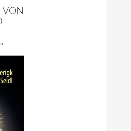
C VON
D
EN