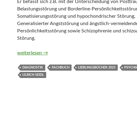
Er befasst sich z.B. mit der Unterscheidung von Posttr
Belastungsstörung und Borderline-Persönlichkeitsstöru
Somatisierungsstörung und hypochondrischer Störung,
Generalisierter Angststörung und ängstlich-vermeidend
Persönlichkeitsstörung sowie Schizophrenie und schizoa
Störung.
Psychiatrische Differenzialdiagnostik. Vom Befund zur D
weiterlesen
→
DIAGNOSTIK
FACHBUCH
LIEBLINGSBÜCHER 2021
PSYCHI
ULRICH SEIDL