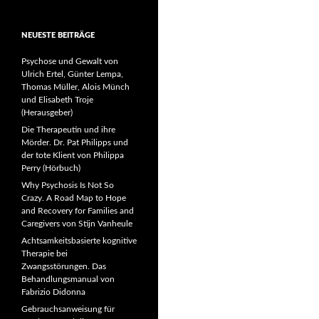
NEUESTE BEITRÄGE
Psychose und Gewalt von
Ulrich Ertel, Günter Lempa,
Thomas Müller, Alois Münch
und Elisabeth Troje
(Herausgeber)
Die Therapeutin und ihre
Mörder. Dr. Pat Philipps und
der tote Klient von Philippa
Perry (Hörbuch)
Why Psychosis Is Not So
Crazy. A Road Map to Hope
and Recovery for Families and
Caregivers von Stijn Vanheule
Achtsamkeitsbasierte kognitive
Therapie bei
Zwangsstörungen. Das
Behandlungsmanual von
Fabrizio Didonna
Gebrauchsanweisung für