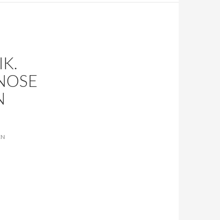
K.
NOSE
N
EN