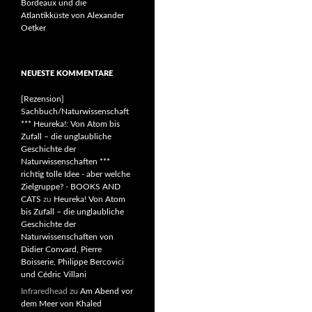
Bordeaux und die
Atlantikküste von Alexander
Oetker
NEUESTE KOMMENTARE
[Rezension]
Sachbuch/Naturwissenschaft
*** Heureka!: Von Atom bis
Zufall – die unglaubliche
Geschichte der
Naturwissenschaften ***
richtig tolle Idee - aber welche
Zielgruppe? - BOOKS AND
CATS
zu
Heureka! Von Atom
bis Zufall – die unglaubliche
Geschichte der
Naturwissenschaften von
Didier Convard, Pierre
Boisserie, Philippe Bercovici
und Cédric Villani
Infraredhead
zu
Am Abend vor
dem Meer von Khaled