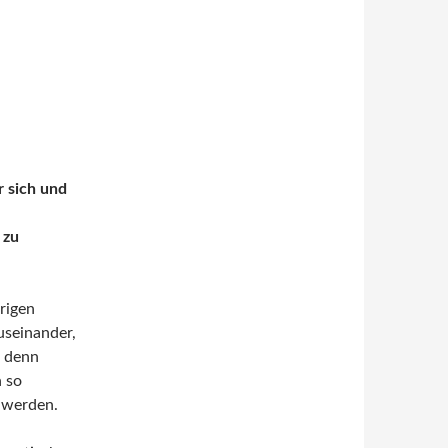
r sich und
 zu
erigen
useinander,
, denn
n so
n werden.