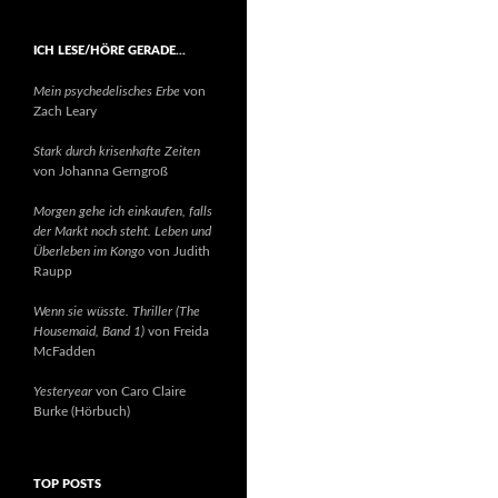
ICH LESE/HÖRE GERADE…
Mein psychedelisches Erbe
von
Zach Leary
Stark durch krisenhafte Zeiten
von Johanna Gerngroß
Morgen gehe ich einkaufen, falls
der Markt noch steht. Leben und
Überleben im Kongo
von Judith
Raupp
Wenn sie wüsste. Thriller (The
Housemaid, Band 1)
von Freida
McFadden
Yesteryear
von Caro Claire
Burke (Hörbuch)
TOP POSTS