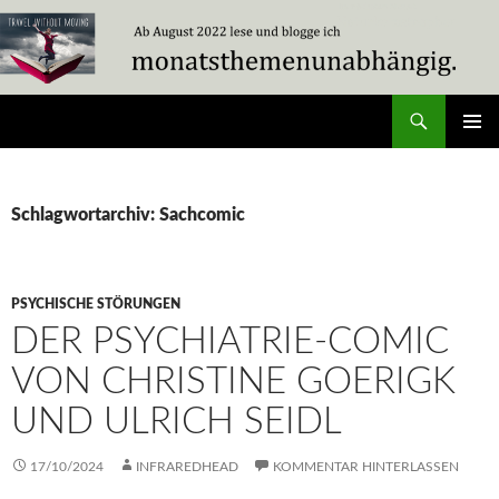
Zum
Inhalt
springen
Suchen
Travel Without Moving
PRIMÄR
MENÜ
Schlagwortarchiv: Sachcomic
PSYCHISCHE STÖRUNGEN
DER PSYCHIATRIE-COMIC
VON CHRISTINE GOERIGK
UND ULRICH SEIDL
17/10/2024
INFRAREDHEAD
KOMMENTAR HINTERLASSEN