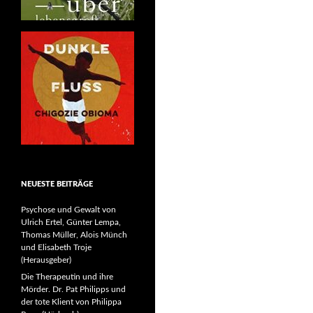
NEUESTE BEITRÄGE
Psychose und Gewalt von
Ulrich Ertel, Günter Lempa,
Thomas Müller, Alois Münch
und Elisabeth Troje
(Herausgeber)
Die Therapeutin und ihre
Mörder. Dr. Pat Philipps und
der tote Klient von Philippa