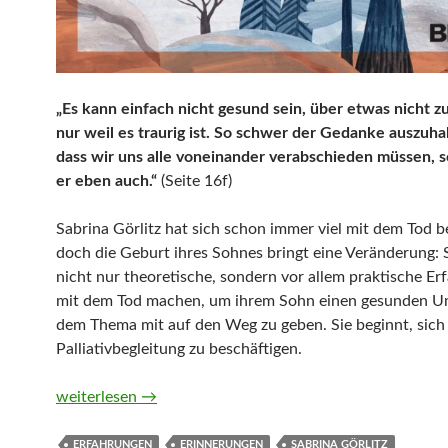
„Es kann einfach nicht gesund sein, über etwas nicht z
nur weil es traurig ist. So schwer der Gedanke auszuhal
dass wir uns alle voneinander verabschieden müssen, s
er eben auch.“
(Seite 16f)
Sabrina Görlitz hat sich schon immer viel mit dem Tod be
doch die Geburt ihres Sohnes bringt eine Veränderung:
nicht nur theoretische, sondern vor allem praktische E
mit dem Tod machen, um ihrem Sohn einen gesunden U
dem Thema mit auf den Weg zu geben. Sie beginnt, sich
Palliativbegleitung zu beschäftigen.
Letzte Gefühle. Über das Sterben, Trauern und die Liebe,
weiterlesen
→
ERFAHRUNGEN
ERINNERUNGEN
SABRINA GÖRLITZ