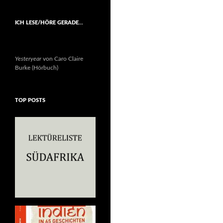
ICH LESE/HÖRE GERADE…
Yesteryear
von Caro Claire
Burke (Hörbuch)
TOP POSTS