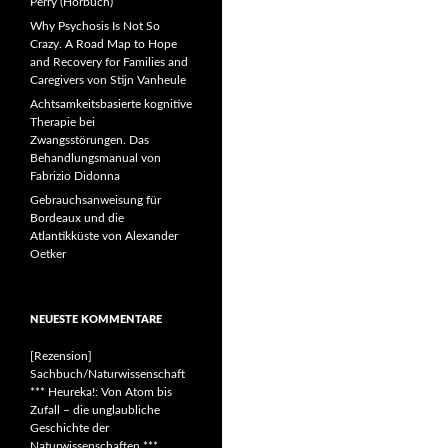
Perry (Hörbuch)
Why Psychosis Is Not So
Crazy. A Road Map to Hope
and Recovery for Families and
Caregivers von Stijn Vanheule
Achtsamkeitsbasierte kognitive
Therapie bei
Zwangsstörungen. Das
Behandlungsmanual von
Fabrizio Didonna
Gebrauchsanweisung für
Bordeaux und die
Atlantikküste von Alexander
Oetker
NEUESTE KOMMENTARE
[Rezension]
Sachbuch/Naturwissenschaft
*** Heureka!: Von Atom bis
Zufall – die unglaubliche
Geschichte der
Naturwissenschaften ***