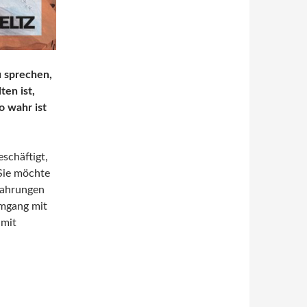
u sprechen,
ten ist,
o wahr ist
schäftigt,
 Sie möchte
rfahrungen
mgang mit
 mit
 die bleibt von Sabrina Görlitz