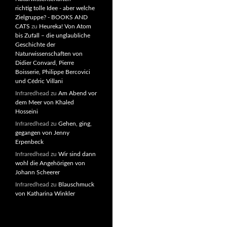
richtig tolle Idee - aber welche
Zielgruppe? - BOOKS AND
CATS
zu
Heureka! Von Atom
bis Zufall – die unglaubliche
Geschichte der
Naturwissenschaften von
Didier Convard, Pierre
Boisserie, Philippe Bercovici
und Cédric Villani
Infraredhead
zu
Am Abend vor
dem Meer von Khaled
Hosseini
Infraredhead
zu
Gehen, ging,
gegangen von Jenny
Erpenbeck
Infraredhead
zu
Wir sind dann
wohl die Angehörigen von
Johann Scheerer
Infraredhead
zu
Blauschmuck
von Katharina Winkler