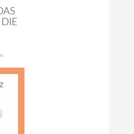
DAS
 DIE
EN